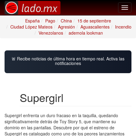
Toggl
navig
España
Pago
China
15 de septiembre
Ciudad López Mateos
Agresión
Aguascalientes
Incendio
Venezolanos
ademola lookman
🚨 Recibe noticias de última hora en tiempo real. Activa las
notificaciones
Supergirl
Supergirl enfrenta un duro fracaso en la taquilla, quedando
significativamente detrás de Toy Story 5, que mantiene su
dominio en las pantallas. Descubre por qué el estreno de
Supergirl es catalogado como uno de los peores lanzamientos