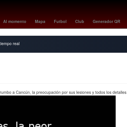
 II de Jordania
Portland Trail Blazers
amazon prime
Ácido graso
Al momento
Mapa
Futbol
Club
Generador QR
 tiempo real
rumbo a Cancún, la preocupación por sus lesiones y todos los detalles d