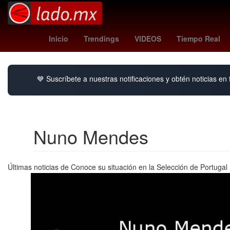
Pago
Perú
Aguascalientes
Abdalá
Inicio
Trendings
VIDEOS
Tiempo Real
💙 Suscríbete a nuestras notificaciones y obtén noticias en
Nuno Mendes
Últimas noticias de Conoce su situación en la Selección de Portugal 