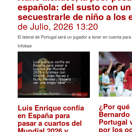
española: del susto con un
secuestrarle de niño a los
de Julio, 2026 13:20
El lateral de Portugal será un jugador a tener en cuenta para
Infobae
¿Por qué 
Luis Enrique confía
Bernardo 
en España para
Portugal 
pasar a cuartos del
por los o
Mundial 2026 y