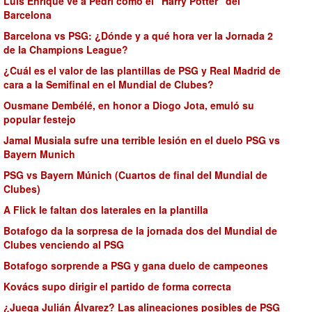
Luis Enrique ve a Pedri como el "Harry Potter" del
Barcelona
Barcelona vs PSG: ¿Dónde y a qué hora ver la Jornada 2
de la Champions League?
¿Cuál es el valor de las plantillas de PSG y Real Madrid de
cara a la Semifinal en el Mundial de Clubes?
Ousmane Dembélé, en honor a Diogo Jota, emuló su
popular festejo
Jamal Musiala sufre una terrible lesión en el duelo PSG vs
Bayern Munich
PSG vs Bayern Múnich (Cuartos de final del Mundial de
Clubes)
A Flick le faltan dos laterales en la plantilla
Botafogo da la sorpresa de la jornada dos del Mundial de
Clubes venciendo al PSG
Botafogo sorprende a PSG y gana duelo de campeones
Kovács supo dirigir el partido de forma correcta
¿Juega Julián Álvarez? Las alineaciones posibles de PSG