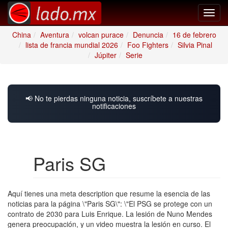
Toggl
navig
China
Aventura
volcan purace
Denuncia
16 de febrero
lista de francia mundial 2026
Foo Fighters
Silvia Pinal
Júpiter
Serie
📢 No te pierdas ninguna noticia, suscríbete a nuestras
notificaciones
Paris SG
Aquí tienes una meta description que resume la esencia de las
noticias para la página \"Paris SG\": \"El PSG se protege con un
contrato de 2030 para Luis Enrique. La lesión de Nuno Mendes
genera preocupación, y un video muestra la lesión en curso. El