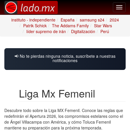
Toggl
navig
instituto - independiente
España
samsung s24
2024
Patrik Schick
The Addams Family
Star Wars
líder supremo de irán
Digitalización
Perú
📢 No te pierdas ninguna noticia, suscríbete a nuestras
notificaciones
Liga Mx Femenil
Descubre todo sobre la Liga MX Femenil. Conoce las reglas que
redefinirán el Apertura 2026, los compromisos estelares como el
de Ángel Villacampa con América, y cómo Toluca Femenil
mantiene su preparación para la próxima temporada.