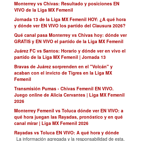
Monterrey vs Chivas: Resultado y posiciones EN
VIVO de la Liga MX Femenil
Jornada 13 de la Liga MX Femenil HOY: ¿A qué hora
y dónde ver EN VIVO los partido del Clausura 2026?
Qué canal pasa Monterrey vs Chivas hoy: dónde ver
GRATIS y EN VIVO el partido de la Liga MX Femenil
Juárez FC vs Santos: Horario y dónde ver en vivo el
partido de la Liga MX Femenil | Jornada 13
Bravas de Juárez sorprenden en el "Volcán" y
acaban con el invicto de Tigres en la Liga MX
Femenil
Transmisión Pumas - Chivas Femenil EN VIVO.
Juego online de Alicia Cervantes | Liga MX Femenil
2026
Monterrey Femenil vs Toluca dónde ver EN VIVO: a
qué hora juegan las Rayadas, pronóstico y en qué
canal mirar | Liga MX Femenil 2026
Rayadas vs Toluca EN VIVO: A qué hora y dónde
VER partido HOY Jornada 8 de la Liga MX Femenil
La información agregada y la responsabilidad de esta,