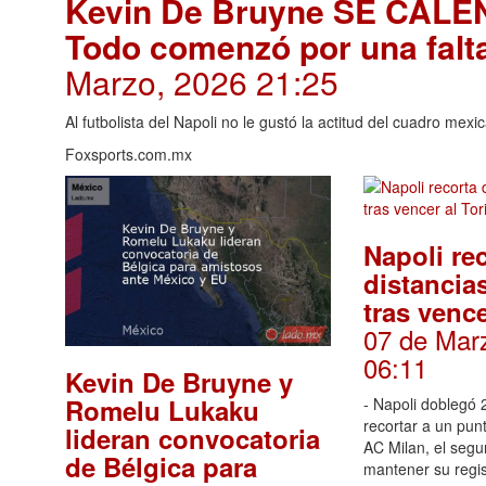
Kevin De Bruyne SE CALENT
Todo comenzó por una falta
Marzo, 2026 21:25
Al futbolista del Napoli no le gustó la actitud del cuadro mexi
Foxsports.com.mx
Napoli re
distancia
tras vence
07 de Mar
06:11
Kevin De Bruyne y
Romelu Lukaku
- Napoli doblegó 
recortar a un punt
lideran convocatoria
AC Milan, el segu
de Bélgica para
mantener su regis