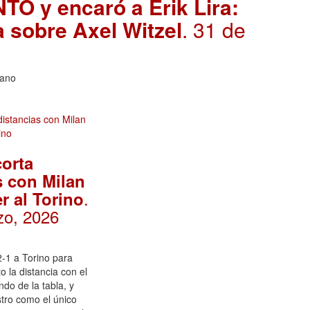
Ó y encaró a Erik Lira:
 sobre Axel Witzel
. 31 de
cano
corta
s con Milan
.
r al Torino
zo, 2026
2-1 a Torino para
o la distancia con el
ndo de la tabla, y
tro como el único