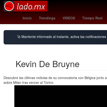
mexico news
Ubisoft
Gobierno
real
Inicio
Trendings
VIDEOS
Tiempo Real
🚀 Mantente informado al instante, activa las notificacione
Kevin De Bruyne
Descubre las últimas noticias de su convocatoria con Bélgica junto 
sobre Milan tras vencer al Torino.