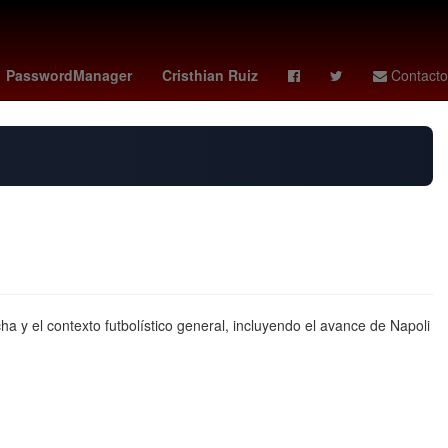
gresión
Empresa
Puebla de Zaragoza
PasswordManager
Cristhian Ruiz
Contacto
a y el contexto futbolístico general, incluyendo el avance de Napoli