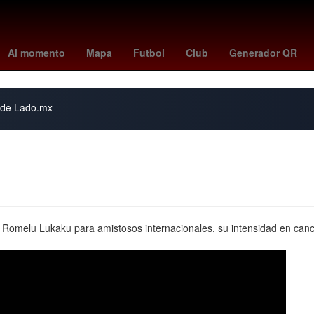
 madrid
Cristiano Ronaldo
The Addams Family
26 de marzo
A
Al momento
Mapa
Futbol
Club
Generador QR
s de Lado.mx
a Romelu Lukaku para amistosos internacionales, su intensidad en canch