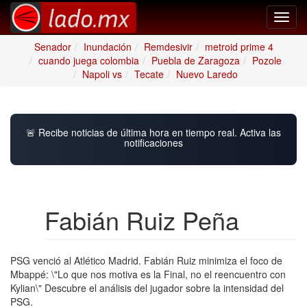
Toggl
navig
Senador
Inundación
Remdesivir
metroid prime 4
cuando juega colombia
Puebla de Zaragoza
Pozole
Napoli vs
Tecate
Nuevo Laredo
🚨 Recibe noticias de última hora en tiempo real. Activa las
notificaciones
Fabián Ruiz Peña
PSG venció al Atlético Madrid. Fabián Ruiz minimiza el foco de
Mbappé: \"Lo que nos motiva es la Final, no el reencuentro con
Kylian\" Descubre el análisis del jugador sobre la intensidad del
PSG.