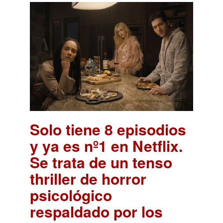
Solo tiene 8 episodios
y ya es nº1 en Netflix.
Se trata de un tenso
thriller de horror
psicológico
respaldado por los