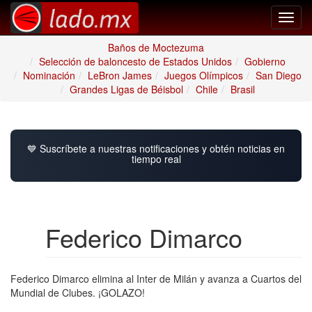
Toggl
navig
Baños de Moctezuma
Selección de baloncesto de Estados Unidos
Gobierno
Nominación
LeBron James
Juegos Olímpicos
San Diego
Grandes Ligas de Béisbol
Chile
Brasil
💙 Suscríbete a nuestras notificaciones y obtén noticias en
tiempo real
Federico Dimarco
Federico Dimarco elimina al Inter de Milán y avanza a Cuartos del
Mundial de Clubes. ¡GOLAZO!