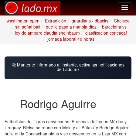
Toggl
navig
washington open
Extradición
guardians - dbacks
Chelsea
sin señal bait
que le paso a manola diez
barcelona vs
ley de amparo claudia sheinbaum
clasificacion concacaf
jornada laboral 40 horas
🚀 Mantente informado al instante, activa las notificaciones
de Lado.mx
Rodrigo Aguirre
Futbolistas de Tigres convocados: Presencia felina en México y
Uruguay. Bielsa se reúne con Mele y al ‘Búfalo’ y Rodrigo Aguirre
brilla en la Concachampions y se desvanece en la Liga MX con