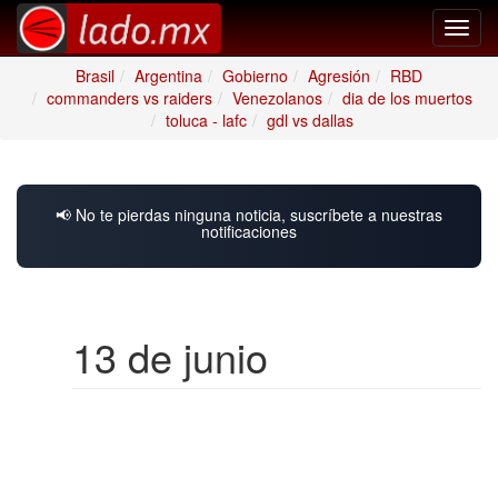
Toggl
navig
Brasil
Argentina
Gobierno
Agresión
RBD
commanders vs raiders
Venezolanos
dia de los muertos
toluca - lafc
gdl vs dallas
📢 No te pierdas ninguna noticia, suscríbete a nuestras
notificaciones
13 de junio