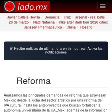
Toggl
navig
Javier Calleja Revilla
Denuncia
cruz
arsenal - real betis
26 de marzo
Natti Natasha
nike after dark tour 2026 cdmx
Janssen Pharmaceutica
China
Rosario
🚨 Recibe noticias de última hora en tiempo real. Activa las
notificaciones
Reforma
Analizamos las principales demandas de reforma que atraviesan
México: desde la lucha del sector artístico por una reforma del
IVA cultural, hasta los anteproyectos que buscan fortalecer la
autonomía universitaria de la UAEMex, además de la información