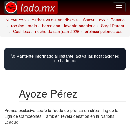
Toggl
navig
Nueva York
padres vs diamondbacks
Shawn Levy
Rosario
rockies - mets
barcelona - levante badalona
Sergi Darder
Cashless
noche de san juan 2026
preinscripciones uas
🚀 Mantente informado al instante, activa las notificaciones
de Lado.mx
Ayoze Pérez
Prensa exclusiva sobre la rueda de prensa en streaming de la
Liga de Campeones. También revela desafíos en la Nations
League.