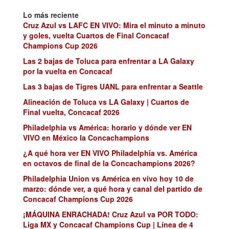
Lo más reciente
Cruz Azul vs LAFC EN VIVO: Mira el minuto a minuto
y goles, vuelta Cuartos de Final Concacaf
Champions Cup 2026
Las 2 bajas de Toluca para enfrentar a LA Galaxy
por la vuelta en Concacaf
Las 3 bajas de Tigres UANL para enfrentar a Seattle
Alineación de Toluca vs LA Galaxy | Cuartos de
Final vuelta, Concacaf 2026
Philadelphia vs América: horario y dónde ver EN
VIVO en México la Concachampions
¿A qué hora ver EN VIVO Philadelphia vs. América
en octavos de final de la Concachampions 2026?
Philadelphia Union vs América en vivo hoy 10 de
marzo: dónde ver, a qué hora y canal del partido de
Concacaf Champions Cup 2026
¡MÁQUINA ENRACHADA! Cruz Azul va POR TODO:
Liga MX y Concacaf Champions Cup | Línea de 4