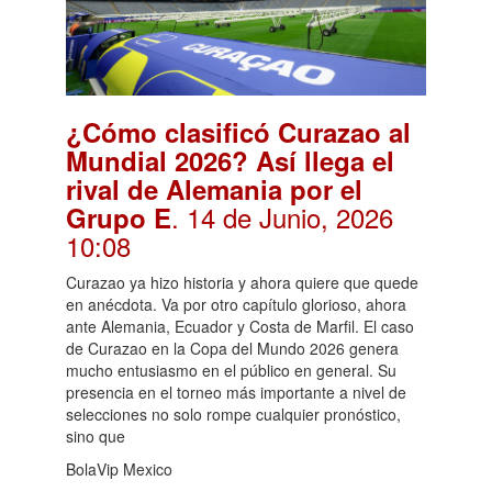
¿Cómo clasificó Curazao al
Mundial 2026? Así llega el
rival de Alemania por el
. 14 de Junio, 2026
Grupo E
10:08
Curazao ya hizo historia y ahora quiere que quede
en anécdota. Va por otro capítulo glorioso, ahora
ante Alemania, Ecuador y Costa de Marfil. El caso
de Curazao en la Copa del Mundo 2026 genera
mucho entusiasmo en el público en general. Su
presencia en el torneo más importante a nivel de
selecciones no solo rompe cualquier pronóstico,
sino que
BolaVip Mexico