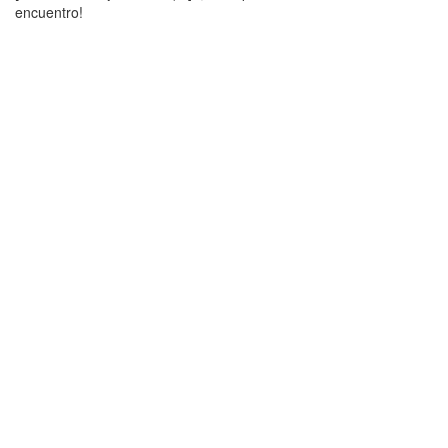
encuentro!