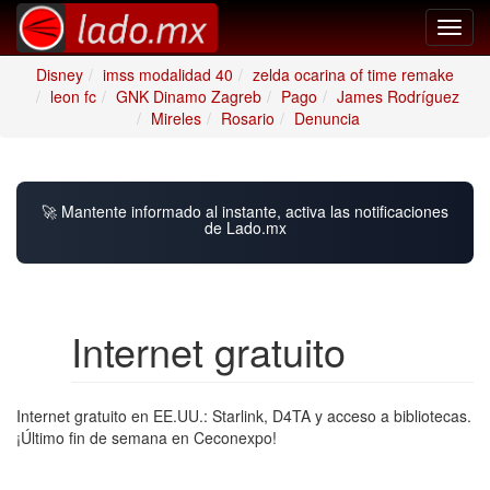
Toggl
navig
Disney
imss modalidad 40
zelda ocarina of time remake
leon fc
GNK Dinamo Zagreb
Pago
James Rodríguez
Mireles
Rosario
Denuncia
🚀 Mantente informado al instante, activa las notificaciones
de Lado.mx
Internet gratuito
Internet gratuito en EE.UU.: Starlink, D4TA y acceso a bibliotecas.
¡Último fin de semana en Ceconexpo!