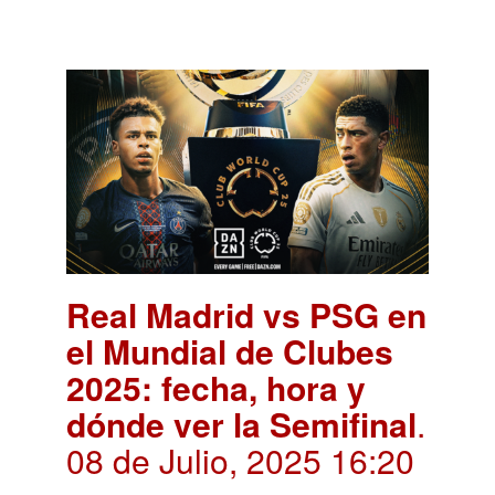
Real Madrid vs PSG en
el Mundial de Clubes
2025: fecha, hora y
dónde ver la Semifinal
.
08 de Julio, 2025 16:20