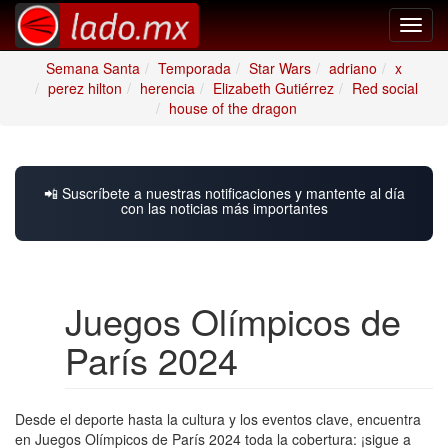
Toggl
navig
Semana Santa
Temporada
Star Wars
adriano
x
perez hilton
herencia
Elizabeth Gutiérrez
Red social
house of the dragon
📲 Suscríbete a nuestras notificaciones y mantente al día
con las noticias más importantes
Juegos Olímpicos de
París 2024
Desde el deporte hasta la cultura y los eventos clave, encuentra
en Juegos Olímpicos de París 2024 toda la cobertura: ¡sigue a