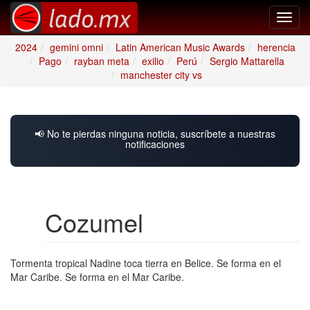
Toggl
navig
2024
gemini omni
Latin American Music Awards
herencia
Pago
rayban meta
exilio
Perú
Sergio Mattarella
manchester city vs
📢 No te pierdas ninguna noticia, suscríbete a nuestras
notificaciones
Cozumel
Tormenta tropical Nadine toca tierra en Belice. Se forma en el
Mar Caribe. Se forma en el Mar Caribe.