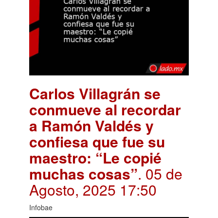
Carlos Villagrán se
conmueve al recordar
a Ramón Valdés y
confiesa que fue su
maestro: “Le copié
muchas cosas”
. 05 de
Agosto, 2025 17:50
Infobae