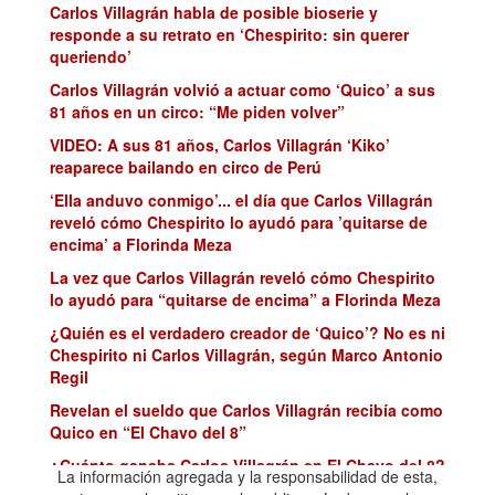
Carlos Villagrán habla de posible bioserie y
responde a su retrato en ‘Chespirito: sin querer
queriendo’
Carlos Villagrán volvió a actuar como ‘Quico’ a sus
81 años en un circo: “Me piden volver”
VIDEO: A sus 81 años, Carlos Villagrán ‘Kiko’
reaparece bailando en circo de Perú
‘Ella anduvo conmigo’... el día que Carlos Villagrán
reveló cómo Chespirito lo ayudó para ’quitarse de
encima’ a Florinda Meza
La vez que Carlos Villagrán reveló cómo Chespirito
lo ayudó para “quitarse de encima” a Florinda Meza
¿Quién es el verdadero creador de ‘Quico’? No es ni
Chespirito ni Carlos Villagrán, según Marco Antonio
Regil
Revelan el sueldo que Carlos Villagrán recibía como
Quico en “El Chavo del 8”
¿Cuánto ganaba Carlos Villagrán en El Chavo del 8?
La información agregada y la responsabilidad de esta,
Filtran su salario que superó al de Chespirito