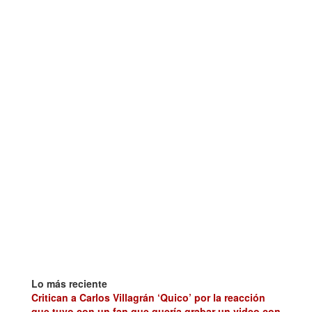
Lo más reciente
Critican a Carlos Villagrán ‘Quico’ por la reacción
que tuvo con un fan que quería grabar un video con