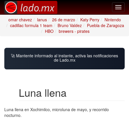
Toggl
navig
omar chavez
lanus
26 de marzo
Katy Perry
Nintendo
cadillac formula 1 team
Bruno Valdez
Puebla de Zaragoza
HBO
brewers - pirates
🚀 Mantente informado al instante, activa las notificaciones
de Lado.mx
Luna llena
Luna llena en Xochimilco, microluna de mayo, y recorrido
nocturno.