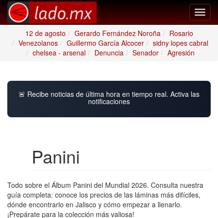
Toggl
navig
12 de agosto
Gerardo Fernández Noroña
Rosario
Venezolanos
Guillermo García Alcocer
sidny lopes cabral
chelsea - arsenal
Denuncia
Senador
Agresión
🚨 Recibe noticias de última hora en tiempo real. Activa las
notificaciones
Panini
Todo sobre el Álbum Panini del Mundial 2026. Consulta nuestra
guía completa: conoce los precios de las láminas más difíciles,
dónde encontrarlo en Jalisco y cómo empezar a llenarlo.
¡Prepárate para la colección más valiosa!