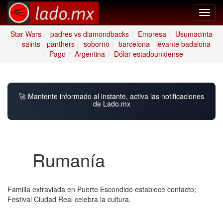
Toggl
navig
Star Wars
padres vs diamondbacks
Empresa
Usumacinta
saints - panthers
soborno
barcelona - levante badalona
Pago
Argentina
Dólar estadounidense
🚀 Mantente informado al instante, activa las notificaciones
de Lado.mx
Rumanía
Familia extraviada en Puerto Escondido establece contacto;
Festival Ciudad Real celebra la cultura.