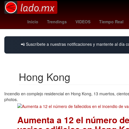
nsqk conciertos
rhode
Tráfico CDMX
Carlos Espejel
Interna
Inicio
Trendings
VIDEOS
Tiempo Real
📲 Suscríbete a nuestras notificaciones y mantente al día c
Hong Kong
Incendio en complejo residencial en Hong Kong, 13 muertos, cientos
photos.
Aumenta a 12 el número de 