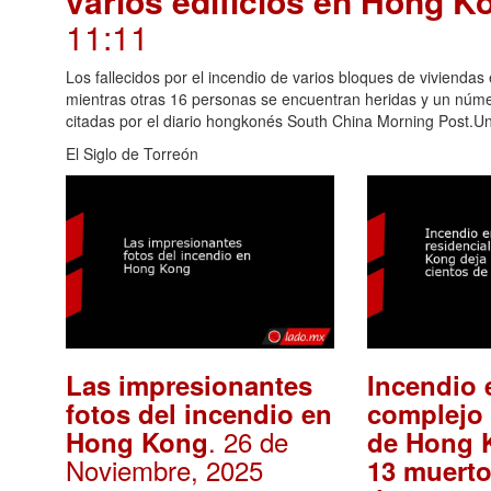
varios edificios en Hong K
11:11
Los fallecidos por el incendio de varios bloques de viviendas
mientras otras 16 personas se encuentran heridas y un nú
citadas por el diario hongkonés South China Morning Post.Un p
El Siglo de Torreón
Las impresionantes
Incendio 
fotos del incendio en
complejo 
. 26 de
Hong Kong
de Hong 
Noviembre, 2025
13 muerto