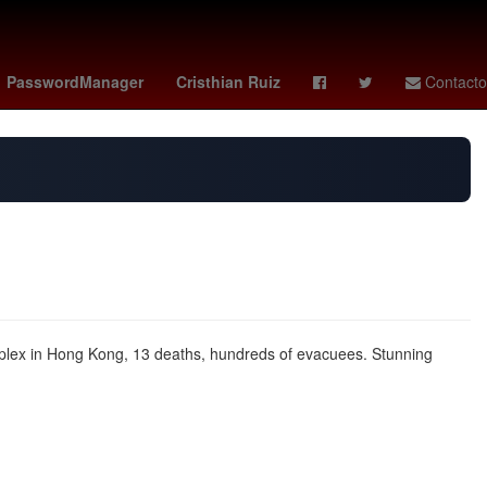
 Advíncula
Toronto - Philadelphia
Columbus Crew - Nashville SC
PasswordManager
Cristhian Ruiz
Contacto
mplex in Hong Kong, 13 deaths, hundreds of evacuees. Stunning