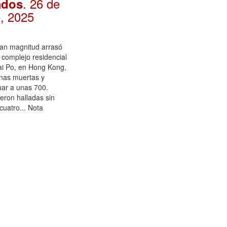
. 26 de
ados
, 2025
ran magnitud arrasó
 complejo residencial
Tai Po, en Hong Kong,
nas muertas y
uar a unas 700.
eron halladas sin
 cuatro... Nota