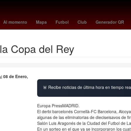
y
fluminense - vasco da gama
Extradición
Paco Ignacio Taibo II
Al momento
Mapa
Futbol
Club
Generador QR
 la Copa del Rey
08 de Enero,
🚨 Recibe noticias de última hora en tiempo real
Europa PressMADRID.
El derbi barcelonés Cornellà-FC Barcelona, Alcoy
algunas de las eliminatorias de dieciseisavos de f
Salón Luis Aragonés de la Ciudad del Futbol de L
En un sorteo en el que ya se incorporaron los cua