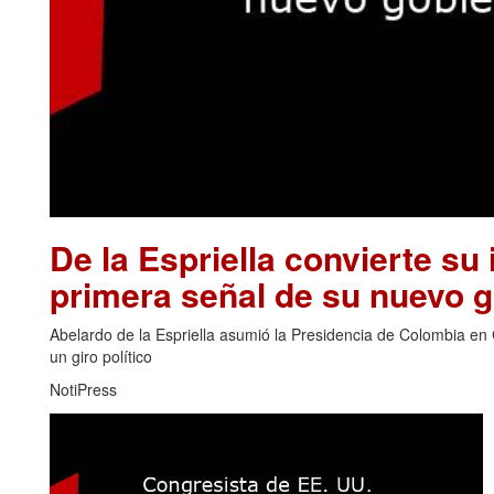
De la Espriella convierte su 
primera señal de su nuevo 
Abelardo de la Espriella asumió la Presidencia de Colombia en 
un giro político
NotiPress