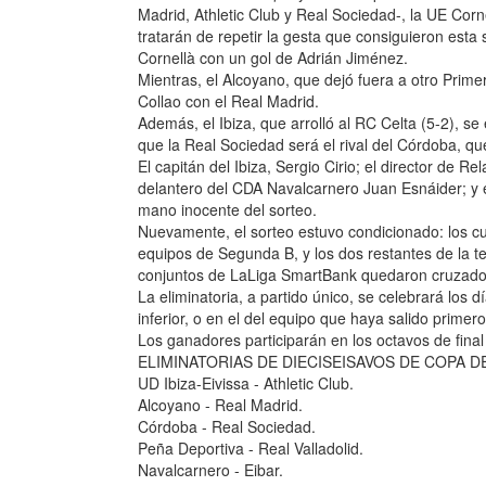
Madrid, Athletic Club y Real Sociedad-, la UE Corn
tratarán de repetir la gesta que consiguieron esta 
Cornellà con un gol de Adrián Jiménez.
Mientras, el Alcoyano, que dejó fuera a otro Prime
Collao con el Real Madrid.
Además, el Ibiza, que arrolló al RC Celta (5-2), s
que la Real Sociedad será el rival del Córdoba, que
El capitán del Ibiza, Sergio Cirio; el director de R
delantero del CDA Navalcarnero Juan Esnáider; y e
mano inocente del sorteo.
Nuevamente, el sorteo estuvo condicionado: los 
equipos de Segunda B, y los dos restantes de la t
conjuntos de LaLiga SmartBank quedaron cruzados
La eliminatoria, a partido único, se celebrará los 
inferior, o en el del equipo que haya salido prim
Los ganadores participarán en los octavos de final
ELIMINATORIAS DE DIECISEISAVOS DE COPA DEL 
UD Ibiza-Eivissa - Athletic Club.
Alcoyano - Real Madrid.
Córdoba - Real Sociedad.
Peña Deportiva - Real Valladolid.
Navalcarnero - Eibar.