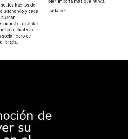
bien importa más que nunca.
go, los hábitos de
Lado.mx
olucionando y cada
 buscan
es permitan disfrutar
 mismo ritual y la
 social, pero de
ilibrada.