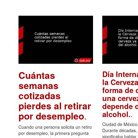
Cuántas
Día Intern
la Cerveza
semanas
forma de d
cotizadas
una cerve
pierdes al retirar
depende d
.
alcohol.
por desempleo
.
Ciudad de México,
Cuando una persona solicita un retiro
Durante décadas, 
por desempleo, la primera pregunta
significaba hablar