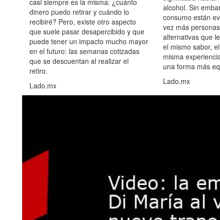
casi siempre es la misma: ¿cuánto
alcohol. Sin embar
dinero puedo retirar y cuándo lo
consumo están ev
recibiré? Pero, existe otro aspecto
vez más personas
que suele pasar desapercibido y que
alternativas que l
puede tener un impacto mucho mayor
el mismo sabor, el
en el futuro: las semanas cotizadas
misma experiencia
que se descuentan al realizar el
una forma más equ
retiro.
Lado.mx
Lado.mx