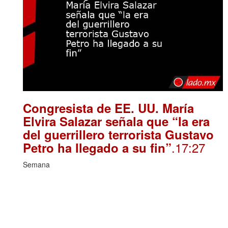
Congresista de EE. UU. María
Elvira Salazar señala que “la era
del guerrillero terrorista Gustavo
.17:27
Petro ha llegado a su fin”
Semana