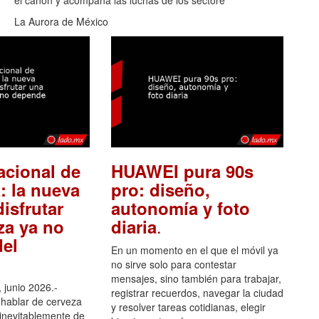
el canon y acompaña las luchas de los sectore
La Aurora de México
acional de
HUAWEI pura 90s
: la nueva
pro: diseño,
isfrutar
autonomía y foto
.
za ya no
diaria
el
En un momento en el que el móvil ya
no sirve solo para contestar
mensajes, sino también para trabajar,
 junio 2026.-
registrar recuerdos, navegar la ciudad
hablar de cerveza
y resolver tareas cotidianas, elegir
 inevitablemente de