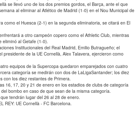
ellà se llevó uno de los dos premios gordos, el Barça, ante el que
semana al eliminar al Atlético de Madrid (1-0) en el Nou Municipal de
ra como el Huesca (2-1) en la segunda eliminatoria, se citará en El
e enfrentará a otro campeón copero como el Athletic Club, mientras
 eliminó al Getafe (1-0).
elaciones Institucionales del Real Madrid, Emilio Butragueño; el
l presidente de la UE Cornellà, Alex Talavera, ejercieron como
cuatro equipos de la Supercopa quedaron emparejados con cuatro
ercera categoría se medirán con dos de LaLigaSantander; los diez
 con los diez restantes de Primera.
días 16, 17, 20 y 21 de enero en los estadios de clubs de categoría
ero del bombo en caso de que sean de la misma categoría.
 que tendrán lugar del 26 al 28 de enero.
REY: UE Cornellà - FC Barcelona.