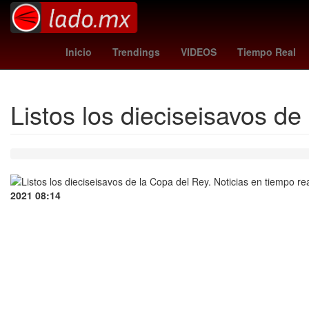
Argentina
Dólar estadounidense
orlando cit
Inicio
Trendings
VIDEOS
Tiempo Real
Listos los dieciseisavos de
2021 08:14