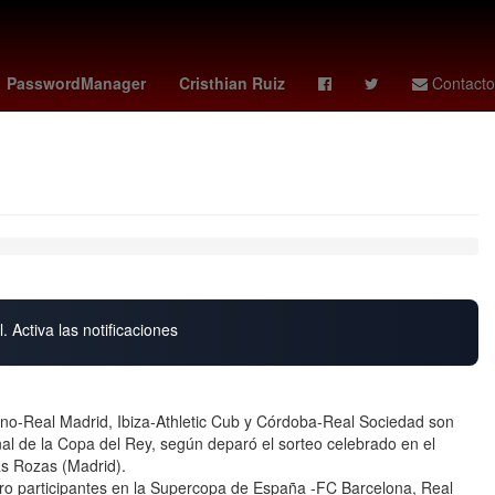
MLS
Agresión
dbacks - padres
miniserie
PasswordManager
Cristhian Ruiz
Contacto
. Activa las notificaciones
ano-Real Madrid, Ibiza-Athletic Cub y Córdoba-Real Sociedad son
inal de la Copa del Rey, según deparó el sorteo celebrado en el
as Rozas (Madrid).
tro participantes en la Supercopa de España -FC Barcelona, Real