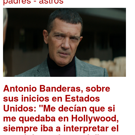
Antonio Banderas, sobre
sus inicios en Estados
Unidos: "Me decían que si
me quedaba en Hollywood,
siempre iba a interpretar el