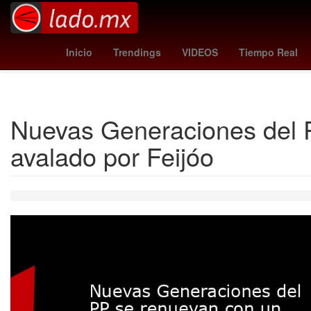
shedeur sanders
vasco da gama - corinthians
feyenoord - twe
Inicio
Trendings
VIDEOS
Tiempo Real
Nuevas Generaciones del 
avalado por Feijóo