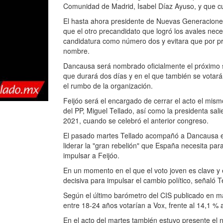
Comunidad de Madrid, Isabel Díaz Ayuso, y que cue
El hasta ahora presidente de Nuevas Generaciones
que el otro precandidato que logró los avales nece
candidatura como número dos y evitara que por pr
nombre.
Dancausa será nombrado oficialmente el próximo sá
que durará dos días y en el que también se votará
el rumbo de la organización.
Feijóo será el encargado de cerrar el acto el mism
del PP, Miguel Tellado, así como la presidenta sali
2021, cuando se celebró el anterior congreso.
El pasado martes Tellado acompañó a Dancausa en 
liderar la "gran rebelión" que España necesita pa
impulsar a Feijóo.
En un momento en el que el voto joven es clave y 
decisiva para impulsar el cambio político, señaló T
Según el último barómetro del CIS publicado en ma
entre 18-24 años votarían a Vox, frente al 14,1 % a
En el acto del martes también estuvo presente el 