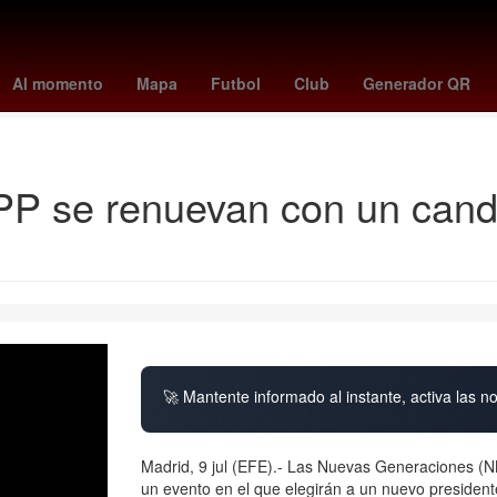
nte
broncos - jaguars
lions - steelers
Kylian Mbappé
cardinals 
Al momento
Mapa
Futbol
Club
Generador QR
Estadio GNP Seguros
PP se renuevan con un cand
🚀 Mantente informado al instante, activa las n
Madrid, 9 jul (EFE).- Las Nuevas Generaciones (N
un evento en el que elegirán a un nuevo president