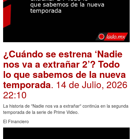
¿Cuándo se estrena ‘Nadie
nos va a extrañar 2’? Todo
lo que sabemos de la nueva
temporada
. 14 de Julio, 2026
22:10
La historia de "Nadie nos va a extrañar" continúa en la segunda
temporada de la serie de Prime Video.
El Financiero