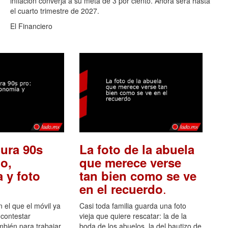
inflación converja a su meta de 3 por ciento. Ahora será hasta
el cuarto trimestre de 2027.
El Financiero
ura 90s
La foto de la abuela
o,
que merece verse
 y foto
tan bien como se ve
.
en el recuerdo
el que el móvil ya
Casi toda familia guarda una foto
 contestar
vieja que quiere rescatar: la de la
mbién para trabajar,
boda de los abuelos, la del bautizo de