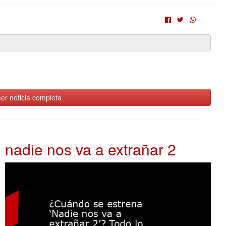
er noticia completa.
nadie nos va a extrañar 2