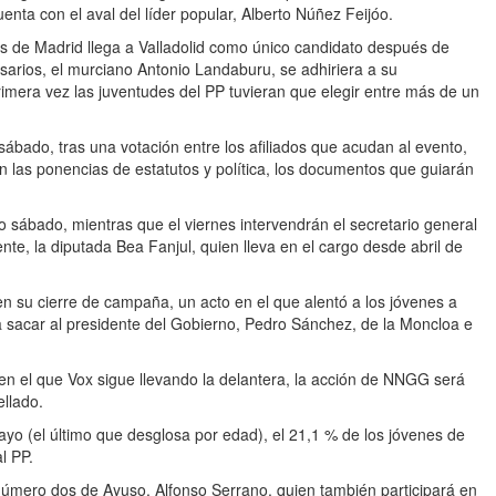
nta con el aval del líder popular, Alberto Núñez Feijóo.
 de Madrid llega a Valladolid como único candidato después de
sarios, el murciano Antonio Landaburu, se adhiriera a su
imera vez las juventudes del PP tuvieran que elegir entre más de un
bado, tras una votación entre los afiliados que acudan al evento,
n las ponencias de estatutos y política, los documentos que guiarán
o sábado, mientras que el viernes intervendrán el secretario general
ente, la diputada Bea Fanjul, quien lleva en el cargo desde abril de
su cierre de campaña, un acto en el que alentó a los jóvenes a
ra sacar al presidente del Gobierno, Pedro Sánchez, de la Moncloa e
en el que Vox sigue llevando la delantera, la acción de NNGG será
ellado.
yo (el último que desglosa por edad), el 21,1 % de los jóvenes de
l PP.
número dos de Ayuso, Alfonso Serrano, quien también participará en