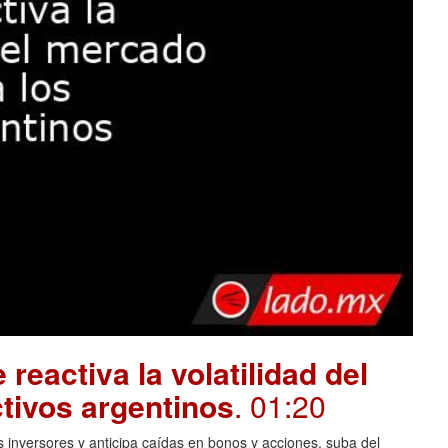
 reactiva la volatilidad del
tivos argentinos
. 01:20
 inversores y anticipa caídas en bonos y acciones, suba del