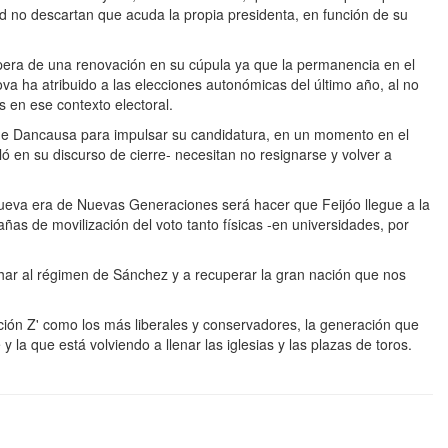
id no descartan que acuda la propia presidenta, en función de su
spera de una renovación en su cúpula ya que la permanencia en el
va ha atribuido a las elecciones autonómicas del último año, al no
 en ese contexto electoral.
o de Dancausa para impulsar su candidatura, en un momento en el
ló en su discurso de cierre- necesitan no resignarse y volver a
nueva era de Nuevas Generaciones será hacer que Feijóo llegue a la
ñas de movilización del voto tanto físicas -en universidades, por
har al régimen de Sánchez y a recuperar la gran nación que nos
ración Z' como los más liberales y conservadores, la generación que
 la que está volviendo a llenar las iglesias y las plazas de toros.