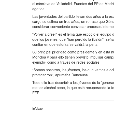
el cónclave de Valladolid. Fuentes del PP de Madr
agenda.
Las juventudes del partido llevan dos años a la e
cargo se estima en tres años, un retraso que Géno
considerar conveniente convocar procesos internos
"Volver a creer" es el lema que escogió el equip
que los jóvenes, que "han perdido la ilusión" -seña
confiar en que esforzarse valdrá la pena.
Su principal prioridad como presidente y en esta 
Moncloa y para ello tienen previsto impulsar campa
ejemplo- como a través de redes sociales.
"Somos nosotros, los jóvenes, los que vamos a ec
prometieron", apuntaba Dancausa.
Todo ello tras describir a los jóvenes de la 'gene
menos alcohol bebe, la que está recuperando la fe y
EFE
Infobae