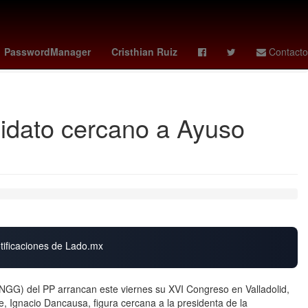
- falcons
texans - raiders
independiente del valle - barcelona sc
PasswordManager
Cristhian Ruiz
Contacto
idato cercano a Ayuso
otificaciones de Lado.mx
NGG) del PP arrancan este viernes su XVI Congreso en Valladolid,
e, Ignacio Dancausa, figura cercana a la presidenta de la