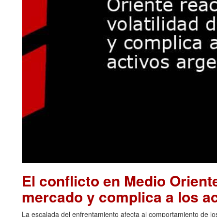
El conflicto en Medio Oriente
mercado y complica a los ac
La escalada del enfrentamiento afecta al comportamiento de los