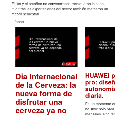
El litio y el petróleo no convencional traccionaron la suba,
mientras las exportaciones del sector también marcaron un
récord semestral
Infobae
Día Internacional
HUAWEI p
pro: diseñ
de la Cerveza: la
autonomía
nueva forma de
.
diaria
disfrutar una
En un momento en 
cerveza ya no
no sirve solo para
mensajes, sino ta