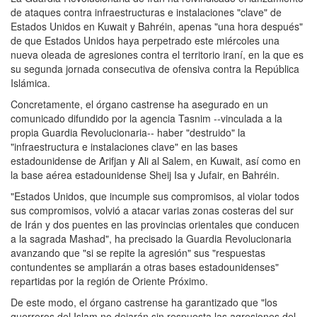
de ataques contra infraestructuras e instalaciones "clave" de
Estados Unidos en Kuwait y Bahréin, apenas "una hora después"
de que Estados Unidos haya perpetrado este miércoles una
nueva oleada de agresiones contra el territorio iraní, en la que es
su segunda jornada consecutiva de ofensiva contra la República
Islámica.
Concretamente, el órgano castrense ha asegurado en un
comunicado difundido por la agencia Tasnim --vinculada a la
propia Guardia Revolucionaria-- haber "destruido" la
"infraestructura e instalaciones clave" en las bases
estadounidense de Arifjan y Ali al Salem, en Kuwait, así como en
la base aérea estadounidense Sheij Isa y Jufair, en Bahréin.
"Estados Unidos, que incumple sus compromisos, al violar todos
sus compromisos, volvió a atacar varias zonas costeras del sur
de Irán y dos puentes en las provincias orientales que conducen
a la sagrada Mashad", ha precisado la Guardia Revolucionaria
avanzando que "si se repite la agresión" sus "respuestas
contundentes se ampliarán a otras bases estadounidenses"
repartidas por la región de Oriente Próximo.
De este modo, el órgano castrense ha garantizado que "los
guerreros del Islam no dejarán sin respuesta las agresiones del