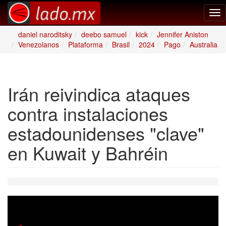
Tog
nav
daniel naroditsky
deebo samuel
kick
Jennifer Aniston
Venezolanos
Plataforma
Brasil
2024
Pago
Australia
Irán reivindica ataques
contra instalaciones
estadounidenses "clave"
en Kuwait y Bahréin