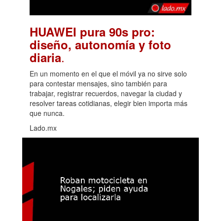
HUAWEI pura 90s pro:
diseño, autonomía y foto
.
diaria
En un momento en el que el móvil ya no sirve solo
para contestar mensajes, sino también para
trabajar, registrar recuerdos, navegar la ciudad y
resolver tareas cotidianas, elegir bien importa más
que nunca.
Lado.mx