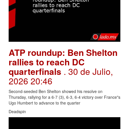
ATP roundup: Ben Shelton
rallies to reach DC
quarterfinals
. 30 de Julio,
2026 20:46
Second-seeded Ben Shelton showed his resolve on
Thursday, rallying for a 6-7 (3), 6-3, 6-4 victory over France"s
Ugo Humbert to advance to the quarter
Deadspin