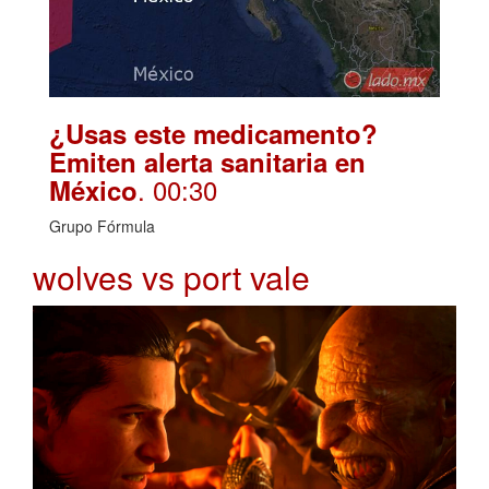
¿Usas este medicamento?
Emiten alerta sanitaria en
. 00:30
México
Grupo Fórmula
wolves vs port vale