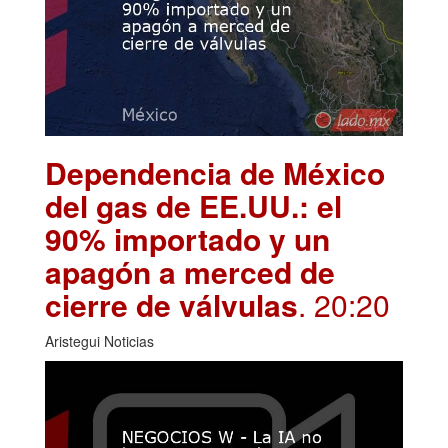
Dependencia de México
del gas de EE.UU.: el
90% importado y un
apagón a merced de
cierre de válvulas
. 20:20
Aristegui Noticias