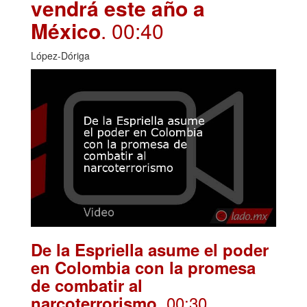
vendrá este año a
México
. 00:40
López-Dóriga
De la Espriella asume el poder
en Colombia con la promesa
de combatir al
. 00:30
narcoterrorismo