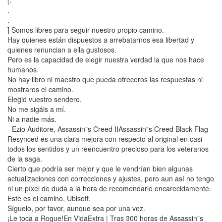
[.
.
.
] Somos libres para seguir nuestro propio camino.
Hay quienes están dispuestos a arrebatarnos esa libertad y
quienes renuncian a ella gustosos.
Pero es la capacidad de elegir nuestra verdad la que nos hace
humanos.
No hay libro ni maestro que pueda ofreceros las respuestas ni
mostraros el camino.
Elegid vuestro sendero.
No me sigáis a mí.
Ni a nadie más.
- Ezio Auditore, Assassin"s Creed IIAssassin"s Creed Black Flag
Resynced es una clara mejora con respecto al original en casi
todos los sentidos y un reencuentro precioso para los veteranos
de la saga.
Cierto que podría ser mejor y que le vendrían bien algunas
actualizaciones con correcciones y ajustes, pero aun así no tengo
ni un píxel de duda a la hora de recomendarlo encarecidamente.
Este es el camino, Ubisoft.
Síguelo, por favor, aunque sea por una vez.
¡Le toca a Rogue!En VidaExtra | Tras 300 horas de Assassin"s