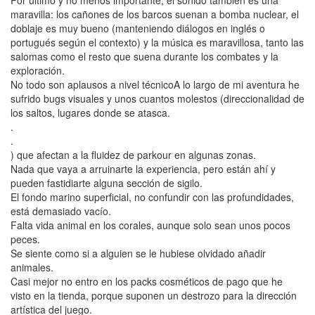
Por último y no menos importante, el sonido también es una
maravilla: los cañones de los barcos suenan a bomba nuclear, el
doblaje es muy bueno (manteniendo diálogos en inglés o
portugués según el contexto) y la música es maravillosa, tanto las
salomas como el resto que suena durante los combates y la
exploración.
No todo son aplausos a nivel técnicoA lo largo de mi aventura he
sufrido bugs visuales y unos cuantos molestos (direccionalidad de
los saltos, lugares donde se atasca.
.
.
) que afectan a la fluidez de parkour en algunas zonas.
Nada que vaya a arruinarte la experiencia, pero están ahí y
pueden fastidiarte alguna sección de sigilo.
El fondo marino superficial, no confundir con las profundidades,
está demasiado vacío.
Falta vida animal en los corales, aunque solo sean unos pocos
peces.
Se siente como si a alguien se le hubiese olvidado añadir
animales.
Casi mejor no entro en los packs cosméticos de pago que he
visto en la tienda, porque suponen un destrozo para la dirección
artística del juego.