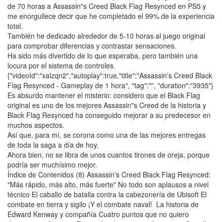
de 70 horas a Assassin"s Creed Black Flag Resynced en PS5 y
me enorgullece decir que he completado el 99% de la experiencia
total.
También he dedicado alrededor de 5-10 horas al juego original
para comprobar diferencias y contrastar sensaciones.
Ha sido más divertido de lo que esperaba, pero también una
locura por el sistema de controles.
{"videoId":"xalzqn2","autoplay":true,"title":"Assassin's Creed Black
Flag Resynced - Gameplay de 1 hora", "tag":"", "duration":"3935"}
Es absurdo mantener el misterio: considero que el Black Flag
original es uno de los mejores Assassin"s Creed de la historia y
Black Flag Resynced ha conseguido mejorar a su predecesor en
muchos aspectos.
Así que, para mí, se corona como una de las mejores entregas
de toda la saga a día de hoy.
Ahora bien, no se libra de unos cuantos tirones de oreja, porque
podría ser muchísimo mejor.
Índice de Contenidos (8) Assassin's Creed Black Flag Resynced:
"Más rápido, más alto, más fuerte" No todo son aplausos a nivel
técnico El caballo de batalla contra la cabezonería de Ubisoft El
combate en tierra y sigilo ¡Y el combate naval! La historia de
Edward Kenway y compañía Cuatro puntos que no quiero