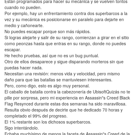
Están programados para hacer su mecánica y se vuelven tontos
cuando no pueden.
Por ejemplo, hay un enfrentamiento contra dos superbarcos a la
vez y su mecánica es posicionarse en paralelo para dejarte en
medio y cañonearte.
No puedes escapar porque son más rápidos.
Si logras alejarte y salir de su rango, comienzan a girar en el sitio
como peonzas hasta que entras en su rango, donde no puedes
escapar.
He hecho pruebas, así que no es un bug puntual.
Otro de ellos desaparece y sigue disparando morteros sin que
puedas hacer nada.
Necesitan una revisión: menos vida y velocidad, pero mismo
daño para que las batallas se mantuviesen interesantes.
Pero, como digo, esto es algo muy personal.
El caballo de batalla contra la cabezonería de UbisoftQuizás no te
pille por sorpresa, pero mi experiencia en Assassin"s Creed Black
Flag Resynced durante estas dos semanas ha sido maravillosa.
Resulta obvio después de decirte que he dedicado 70 horas y
completado el 99% del progreso.
El 1% restante son los dichosos superbarcos.
Sigo intentándolo.
Echaba muchísimo de menos la faceta de Assassin"s Creed de la