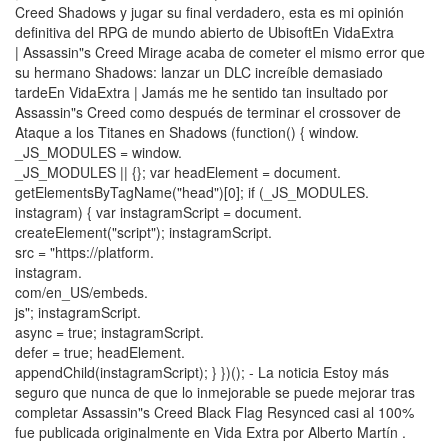
Creed Shadows y jugar su final verdadero, esta es mi opinión
definitiva del RPG de mundo abierto de UbisoftEn VidaExtra
| Assassin"s Creed Mirage acaba de cometer el mismo error que
su hermano Shadows: lanzar un DLC increíble demasiado
tardeEn VidaExtra | Jamás me he sentido tan insultado por
Assassin"s Creed como después de terminar el crossover de
Ataque a los Titanes en Shadows (function() { window.
_JS_MODULES = window.
_JS_MODULES || {}; var headElement = document.
getElementsByTagName("head")[0]; if (_JS_MODULES.
instagram) { var instagramScript = document.
createElement("script"); instagramScript.
src = "https://platform.
instagram.
com/en_US/embeds.
js"; instagramScript.
async = true; instagramScript.
defer = true; headElement.
appendChild(instagramScript); } })(); - La noticia Estoy más
seguro que nunca de que lo inmejorable se puede mejorar tras
completar Assassin"s Creed Black Flag Resynced casi al 100%
fue publicada originalmente en Vida Extra por Alberto Martín .