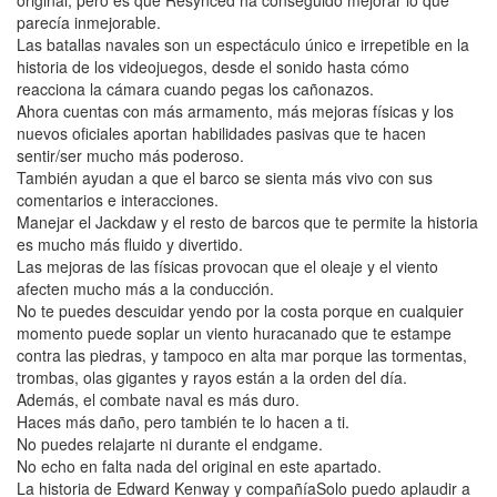
original, pero es que Resynced ha conseguido mejorar lo que
parecía inmejorable.
Las batallas navales son un espectáculo único e irrepetible en la
historia de los videojuegos, desde el sonido hasta cómo
reacciona la cámara cuando pegas los cañonazos.
Ahora cuentas con más armamento, más mejoras físicas y los
nuevos oficiales aportan habilidades pasivas que te hacen
sentir/ser mucho más poderoso.
También ayudan a que el barco se sienta más vivo con sus
comentarios e interacciones.
Manejar el Jackdaw y el resto de barcos que te permite la historia
es mucho más fluido y divertido.
Las mejoras de las físicas provocan que el oleaje y el viento
afecten mucho más a la conducción.
No te puedes descuidar yendo por la costa porque en cualquier
momento puede soplar un viento huracanado que te estampe
contra las piedras, y tampoco en alta mar porque las tormentas,
trombas, olas gigantes y rayos están a la orden del día.
Además, el combate naval es más duro.
Haces más daño, pero también te lo hacen a ti.
No puedes relajarte ni durante el endgame.
No echo en falta nada del original en este apartado.
La historia de Edward Kenway y compañíaSolo puedo aplaudir a