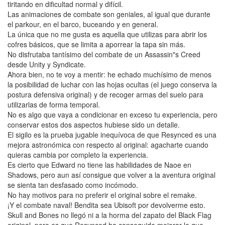
tiritando en dificultad normal y difícil.
Las animaciones de combate son geniales, al igual que durante
el parkour, en el barco, buceando y en general.
La única que no me gusta es aquella que utilizas para abrir los
cofres básicos, que se limita a aporrear la tapa sin más.
No disfrutaba tantísimo del combate de un Assassin"s Creed
desde Unity y Syndicate.
Ahora bien, no te voy a mentir: he echado muchísimo de menos
la posibilidad de luchar con las hojas ocultas (el juego conserva la
postura defensiva original) y de recoger armas del suelo para
utilizarlas de forma temporal.
No es algo que vaya a condicionar en exceso tu experiencia, pero
conservar estos dos aspectos hubiese sido un detalle.
El sigilo es la prueba jugable inequívoca de que Resynced es una
mejora astronómica con respecto al original: agacharte cuando
quieras cambia por completo la experiencia.
Es cierto que Edward no tiene las habilidades de Naoe en
Shadows, pero aun así consigue que volver a la aventura original
se sienta tan desfasado como incómodo.
No hay motivos para no preferir el original sobre el remake.
¡Y el combate naval! Bendita sea Ubisoft por devolverme esto.
Skull and Bones no llegó ni a la horma del zapato del Black Flag