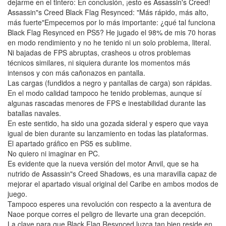
dejarme en el tintero: En conclusión, ¡esto es Assassin's Creed!
Assassin"s Creed Black Flag Resynced: "Más rápido, más alto,
más fuerte"Empecemos por lo más importante: ¿qué tal funciona
Black Flag Resynced en PS5? He jugado el 98% de mis 70 horas
en modo rendimiento y no he tenido ni un solo problema, literal.
Ni bajadas de FPS abruptas, crasheos u otros problemas
técnicos similares, ni siquiera durante los momentos más
intensos y con más cañonazos en pantalla.
Las cargas (fundidos a negro y pantallas de carga) son rápidas.
En el modo calidad tampoco he tenido problemas, aunque sí
algunas rascadas menores de FPS e inestabilidad durante las
batallas navales.
En este sentido, ha sido una gozada sideral y espero que vaya
igual de bien durante su lanzamiento en todas las plataformas.
El apartado gráfico en PS5 es sublime.
No quiero ni imaginar en PC.
Es evidente que la nueva versión del motor Anvil, que se ha
nutrido de Assassin"s Creed Shadows, es una maravilla capaz de
mejorar el apartado visual original del Caribe en ambos modos de
juego.
Tampoco esperes una revolución con respecto a la aventura de
Naoe porque corres el peligro de llevarte una gran decepción.
La clave para que Black Flag Resynced luzca tan bien reside en