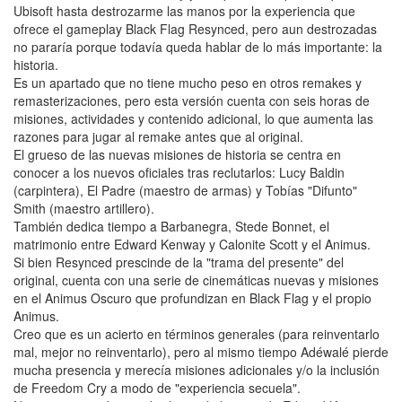
Ubisoft hasta destrozarme las manos por la experiencia que
ofrece el gameplay Black Flag Resynced, pero aun destrozadas
no pararía porque todavía queda hablar de lo más importante: la
historia.
Es un apartado que no tiene mucho peso en otros remakes y
remasterizaciones, pero esta versión cuenta con seis horas de
misiones, actividades y contenido adicional, lo que aumenta las
razones para jugar al remake antes que al original.
El grueso de las nuevas misiones de historia se centra en
conocer a los nuevos oficiales tras reclutarlos: Lucy Baldin
(carpintera), El Padre (maestro de armas) y Tobías "Difunto"
Smith (maestro artillero).
También dedica tiempo a Barbanegra, Stede Bonnet, el
matrimonio entre Edward Kenway y Calonite Scott y el Animus.
Si bien Resynced prescinde de la "trama del presente" del
original, cuenta con una serie de cinemáticas nuevas y misiones
en el Animus Oscuro que profundizan en Black Flag y el propio
Animus.
Creo que es un acierto en términos generales (para reinventarlo
mal, mejor no reinventarlo), pero al mismo tiempo Adéwalé pierde
mucha presencia y merecía misiones adicionales y/o la inclusión
de Freedom Cry a modo de "experiencia secuela".