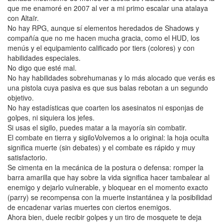
que me enamoré en 2007 al ver a mi primo escalar una atalaya
con Altaïr.
No hay RPG, aunque sí elementos heredados de Shadows y
compañía que no me hacen mucha gracia, como el HUD, los
menús y el equipamiento calificado por tiers (colores) y con
habilidades especiales.
No digo que esté mal.
No hay habilidades sobrehumanas y lo más alocado que verás es
una pistola cuya pasiva es que sus balas rebotan a un segundo
objetivo.
No hay estadísticas que coarten los asesinatos ni esponjas de
golpes, ni siquiera los jefes.
Si usas el sigilo, puedes matar a la mayoría sin combatir.
El combate en tierra y sigiloVolvemos a lo original: la hoja oculta
significa muerte (sin debates) y el combate es rápido y muy
satisfactorio.
Se cimenta en la mecánica de la postura o defensa: romper la
barra amarilla que hay sobre la vida significa hacer tambalear al
enemigo y dejarlo vulnerable, y bloquear en el momento exacto
(parry) se recompensa con la muerte instantánea y la posibilidad
de encadenar varias muertes con ciertos enemigos.
Ahora bien, duele recibir golpes y un tiro de mosquete te deja