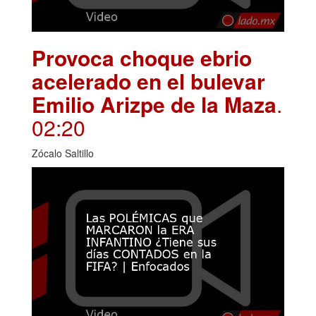
Provoca choque ebrio
acelerado en el bulevar
Emilio Arizpe de la Maza
.
02:20
Zócalo Saltillo