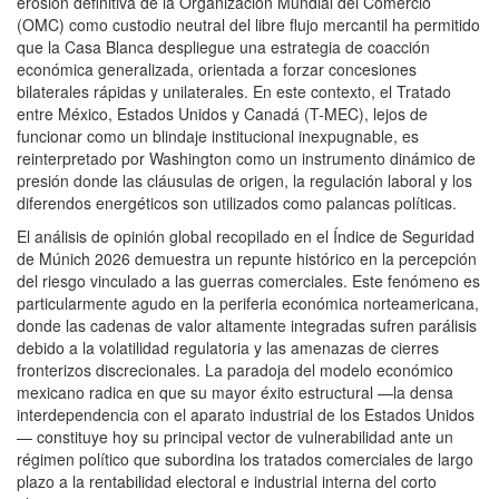
erosión definitiva de la Organización Mundial del Comercio
(OMC) como custodio neutral del libre flujo mercantil ha permitido
que la Casa Blanca despliegue una estrategia de coacción
económica generalizada, orientada a forzar concesiones
bilaterales rápidas y unilaterales. En este contexto, el Tratado
entre México, Estados Unidos y Canadá (T-MEC), lejos de
funcionar como un blindaje institucional inexpugnable, es
reinterpretado por Washington como un instrumento dinámico de
presión donde las cláusulas de origen, la regulación laboral y los
diferendos energéticos son utilizados como palancas políticas.
El análisis de opinión global recopilado en el Índice de Seguridad
de Múnich 2026 demuestra un repunte histórico en la percepción
del riesgo vinculado a las guerras comerciales. Este fenómeno es
particularmente agudo en la periferia económica norteamericana,
donde las cadenas de valor altamente integradas sufren parálisis
debido a la volatilidad regulatoria y las amenazas de cierres
fronterizos discrecionales. La paradoja del modelo económico
mexicano radica en que su mayor éxito estructural —la densa
interdependencia con el aparato industrial de los Estados Unidos
— constituye hoy su principal vector de vulnerabilidad ante un
régimen político que subordina los tratados comerciales de largo
plazo a la rentabilidad electoral e industrial interna del corto