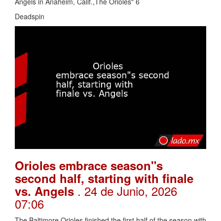
Angels in Anaheim, Calif.,The Orioles" 6
Deadspin
Orioles embrace season"s
second half, starting with finale
. 24 de Junio, 2026
vs. Angels
07:06
The Baltimore Orioles finished the first half of the season with