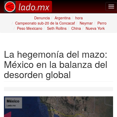
Tog
nav
Denuncia
Argentina
hora
Campeonato sub-20 de la Concacaf
Neymar
Perro
Peso Mexicano
Seth Rollins
China
Nueva York
La hegemonía del mazo:
México en la balanza del
desorden global