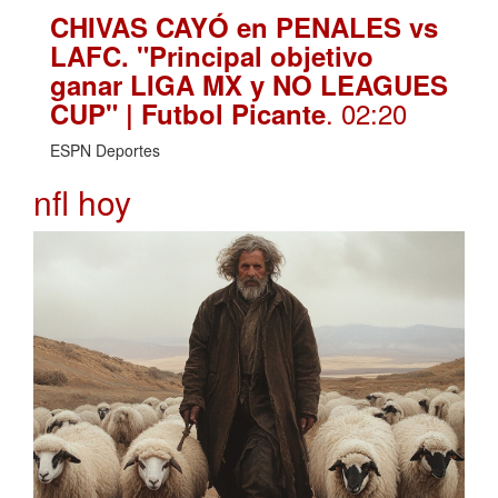
CHIVAS CAYÓ en PENALES vs
LAFC. "Principal objetivo
ganar LIGA MX y NO LEAGUES
. 02:20
CUP" | Futbol Picante
ESPN Deportes
nfl hoy