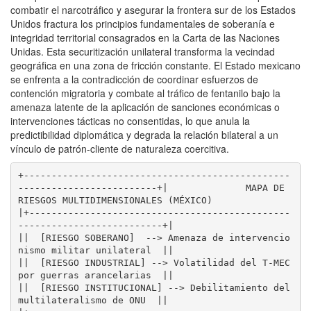
combatir el narcotráfico y asegurar la frontera sur de los Estados
Unidos fractura los principios fundamentales de soberanía e
integridad territorial consagrados en la Carta de las Naciones
Unidas. Esta securitización unilateral transforma la vecindad
geográfica en una zona de fricción constante. El Estado mexicano
se enfrenta a la contradicción de coordinar esfuerzos de
contención migratoria y combate al tráfico de fentanilo bajo la
amenaza latente de la aplicación de sanciones económicas o
intervenciones tácticas no consentidas, lo que anula la
predictibilidad diplomática y degrada la relación bilateral a un
vínculo de patrón-cliente de naturaleza coercitiva.
+------------------------------------------------
-------------------------+|              MAPA DE 
RIESGOS MULTIDIMENSIONALES (MÉXICO)                
|+-----------------------------------------------
--------------------------+|                                                                         
||  [RIESGO SOBERANO]  --> Amenaza de intervencio
nismo militar unilateral  ||                                                                         
||  [RIESGO INDUSTRIAL] --> Volatilidad del T-MEC 
por guerras arancelarias  ||                                                                         
||  [RIESGO INSTITUCIONAL] --> Debilitamiento del 
multilateralismo de ONU  ||                                                                         