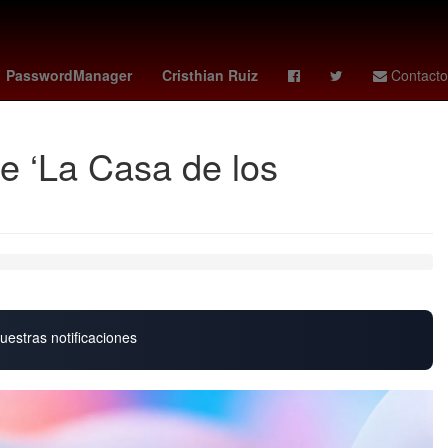
o - porto
vikings - ravens
bortoleto
dolphins - bills
PasswordManager
Cristhian Ruiz
Contacto
e ‘La Casa de los
uestras notificaciones