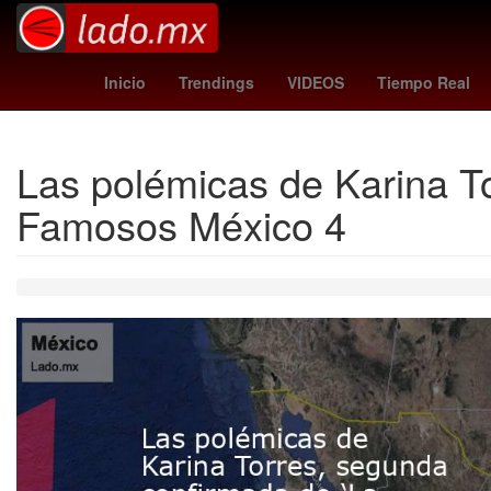
man city vs liverpool
barcelona vs celta
roma - udin
Inicio
Trendings
VIDEOS
Tiempo Real
Las polémicas de Karina T
Famosos México 4