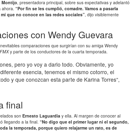
a Montijo
, presentadora principal, sobre sus expectativas y adelantó
a ahora.
“Por fin se les cumplió, comadre. Vamos a pasarla
 mí que no conoce en las redes sociales”
,
dijo visiblemente
raciones con Wendy Guevara
as inevitables comparaciones que surgirían con su amiga Wendy
LFMX
y parte de los conductores de la cuarta temporada.
ones, pero yo voy a darlo todo. Obviamente, yo
ferente esencia, tenemos el mismo cotorro, el
odo y que conozcan esta parte de Karina Torres”,
 final
evelados son
Ernesto Laguardia
y ella. Al margen de conocer al
ó llegando a la final.
“No digo que el primer lugar ni el segundo,
toda la temporada, porque quiero relajarme un rato, es de