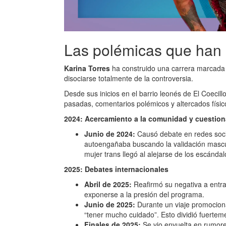
Las polémicas que han 
Karina Torres
ha construido una carrera marcada p
disociarse totalmente de la controversia.
Desde sus inicios en el barrio leonés de El Coecil
pasadas, comentarios polémicos y altercados físic
2024: Acercamiento a la comunidad y cuestio
Junio de 2024:
Causó debate en redes social
autoengañaba buscando la validación mascu
mujer trans llegó al alejarse de los escánd
2025: Debates internacionales
Abril de 2025:
Reafirmó su negativa a entr
exponerse a la presión del programa.
Junio de 2025:
Durante un viaje promociona
“tener mucho cuidado”. Esto dividió fuertem
Finales de 2025:
Se vio envuelta en rumore