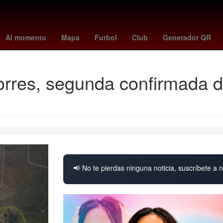
ese
az alkmaar vs psv
fenerbahçe - kayserispor
Pago
famalicã
Al momento
Mapa
Futbol
Club
Generador QR
orres, segunda confirmada d
📢 No te pierdas ninguna noticia, suscríbete a n