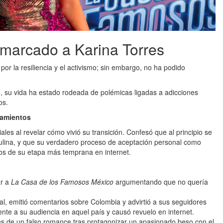
marcado a Karina Torres
or la resiliencia y el activismo; sin embargo, no ha podido
lo, su vida ha estado rodeada de polémicas ligadas a adicciones
os.
namientos
es al revelar cómo vivió su transición. Confesó que al principio se
lina, y que su verdadero proceso de aceptación personal como
alos de su etapa más temprana en internet.
ar a
La Casa de los Famosos México
argumentando que no quería
l, emitió comentarios sobre Colombia y advirtió a sus seguidores
ente a su audiencia en aquel país y causó revuelo en internet.
s de un falso romance tras protagonizar un apasionado beso con el