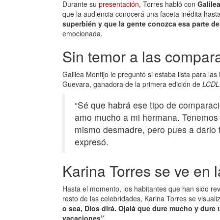
Durante su
presentación
, Torres habló con
Galile
que la audiencia conocerá una faceta inédita hast
superbién y que la gente conozca esa parte de
emocionada.
Sin temor a las compa
Galilea Montijo le preguntó si estaba lista para l
Guevara, ganadora de la primera edición de
LCD
“Sé que habrá ese tipo de comparaci
amo mucho a mi hermana. Tenemos di
mismo desmadre, pero pues a darlo t
expresó.
Karina Torres se ve en la
Hasta el momento, los habitantes que han sido r
resto de las celebridades, Karina Torres se visualiz
o sea, Dios dirá. Ojalá que dure mucho y dure 
vacaciones”
.