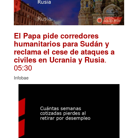
El Papa pide corredores
humanitarios para Sudán y
reclama el cese de ataques a
.
civiles en Ucrania y Rusia
05:30
Infobae