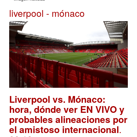
liverpool - mónaco
Liverpool vs. Mónaco:
hora, dónde ver EN VIVO y
probables alineaciones por
el amistoso internacional
.