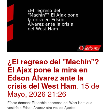
¿El regreso del "Machín"?
El Ajax pone la mira en
Edson Álvarez ante la
crisis del West Ham
. 15 de
Mayo, 2026 21:26
Efecto dominó: El posible descenso del West Ham que
vestiría a Edson Álvarez otra vez de Ajacied