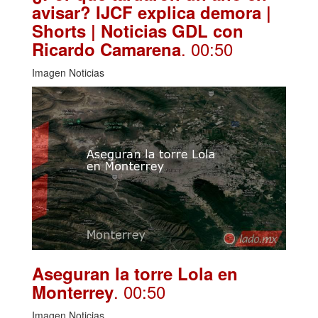
avisar? IJCF explica demora |
Shorts | Noticias GDL con
. 00:50
Ricardo Camarena
Imagen Noticias
Aseguran la torre Lola en
. 00:50
Monterrey
Imagen Noticias