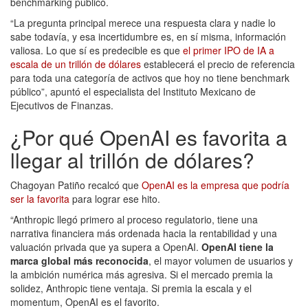
benchmarking público.
“La pregunta principal merece una respuesta clara y nadie lo
sabe todavía, y esa incertidumbre es, en sí misma, información
valiosa. Lo que sí es predecible es que
el primer IPO de IA a
escala de un trillón de dólares
establecerá el precio de referencia
para toda una categoría de activos que hoy no tiene benchmark
público”, apuntó el especialista del Instituto Mexicano de
Ejecutivos de Finanzas.
¿Por qué OpenAI es favorita a
llegar al trillón de dólares?
Chagoyan Patiño recalcó que
OpenAI es la empresa que podría
ser la favorita
para lograr ese hito.
“Anthropic llegó primero al proceso regulatorio, tiene una
narrativa financiera más ordenada hacia la rentabilidad y una
valuación privada que ya supera a OpenAI.
OpenAI tiene la
marca global más reconocida
, el mayor volumen de usuarios y
la ambición numérica más agresiva. Si el mercado premia la
solidez, Anthropic tiene ventaja. Si premia la escala y el
momentum, OpenAI es el favorito.