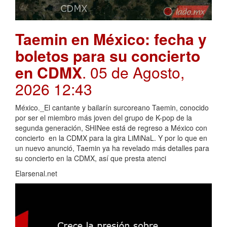
Taemin en México: fecha y
boletos para su concierto
en CDMX
. 05 de Agosto,
2026 12:43
México._El cantante y bailarín surcoreano Taemin, conocido
por ser el miembro más joven del grupo de K-pop de la
segunda generación, SHINee está de regreso a México con
concierto en la CDMX para la gira LiMiNaL. Y por lo que en
un nuevo anunció, Taemin ya ha revelado más detalles para
su concierto en la CDMX, así que presta atenci
Elarsenal.net