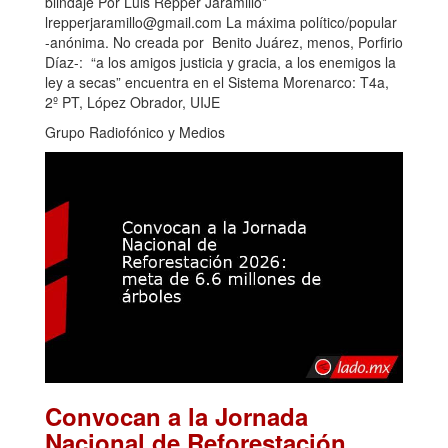
blindaje Por Luis Repper Jaramillo*
lrepperjaramillo@gmail.com La máxima político/popular
-anónima. No creada por Benito Juárez, menos, Porfirio
Díaz-: “a los amigos justicia y gracia, a los enemigos la
ley a secas” encuentra en el Sistema Morenarco: T4a,
2º PT, López Obrador, UIJE
Grupo Radiofónico y Medios
Convocan a la Jornada
Nacional de Reforestación