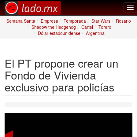
Tog
nav
Semana Santa
Empresa
Temporada
Star Wars
Rosario
Shadow the Hedgehog
Cártel
Torero
Dólar estadounidense
Argentina
El PT propone crear un
Fondo de Vivienda
exclusivo para policías