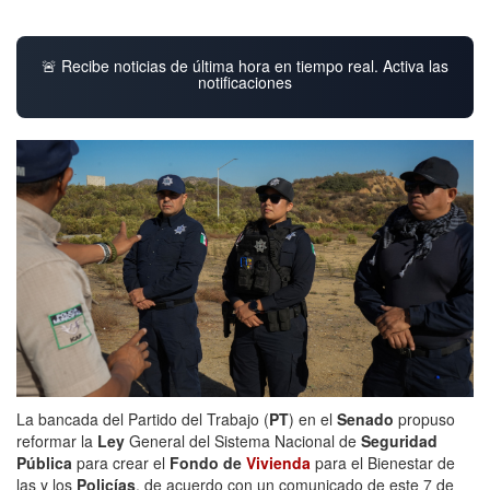
🚨 Recibe noticias de última hora en tiempo real. Activa las
notificaciones
La bancada del Partido del Trabajo (
PT
) en el
Senado
propuso
reformar la
Ley
General del Sistema Nacional de
Seguridad
Pública
para crear el
Fondo de
Vivienda
para el Bienestar de
las y los
Policías
, de acuerdo con un comunicado de este 7 de