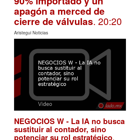
90% importado y un
apagón a merced de
cierre de válvulas
. 20:20
Aristegui Noticias
NEGOCIOS W - La IA no busca
sustituir al contador, sino
.
potenciar su rol estratégico