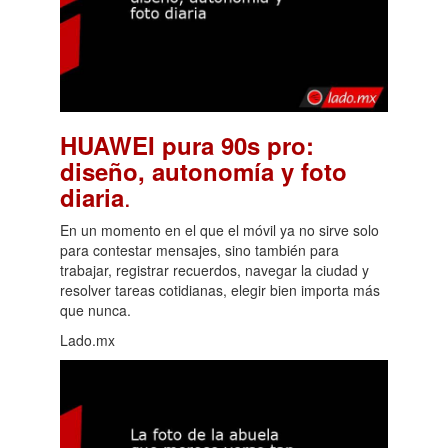
HUAWEI pura 90s pro:
diseño, autonomía y foto
.
diaria
En un momento en el que el móvil ya no sirve solo
para contestar mensajes, sino también para
trabajar, registrar recuerdos, navegar la ciudad y
resolver tareas cotidianas, elegir bien importa más
que nunca.
Lado.mx