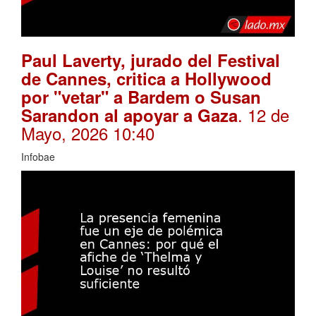
Paul Laverty, jurado del Festival
de Cannes, critica a Hollywood
por "vetar" a Bardem o Susan
. 12 de
Sarandon al apoyar a Gaza
Mayo, 2026 10:40
Infobae