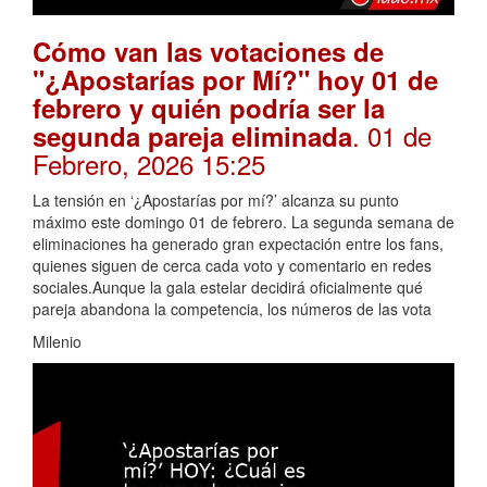
Cómo van las votaciones de
"¿Apostarías por Mí?" hoy 01 de
febrero y quién podría ser la
. 01 de
segunda pareja eliminada
Febrero, 2026 15:25
La tensión en ‘¿Apostarías por mí?’ alcanza su punto
máximo este domingo 01 de febrero. La segunda semana de
eliminaciones ha generado gran expectación entre los fans,
quienes siguen de cerca cada voto y comentario en redes
sociales.Aunque la gala estelar decidirá oficialmente qué
pareja abandona la competencia, los números de las vota
Milenio