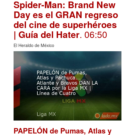
Spider-Man: Brand New
Day es el GRAN regreso
del cine de superhéroes
| Guía del Hater
. 06:50
El Heraldo de México
PAPELÓN de Pumas, Atlas y