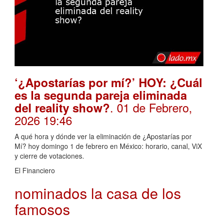
‘¿Apostarías por mí?’ HOY: ¿Cuál
es la segunda pareja eliminada
. 01 de Febrero,
del reality show?
2026 19:46
A qué hora y dónde ver la eliminación de ¿Apostarías por
Mí? hoy domingo 1 de febrero en México: horario, canal, ViX
y cierre de votaciones.
El Financiero
nominados la casa de los
famosos