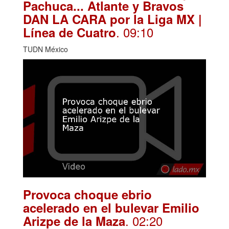
Pachuca... Atlante y Bravos
DAN LA CARA por la Liga MX |
. 09:10
Línea de Cuatro
TUDN México
Provoca choque ebrio
acelerado en el bulevar Emilio
. 02:20
Arizpe de la Maza