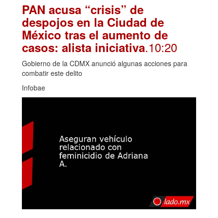
PAN acusa “crisis” de
despojos en la Ciudad de
México tras el aumento de
.10:20
casos: alista iniciativa
Gobierno de la CDMX anunció algunas acciones para
combatir este delito
Infobae