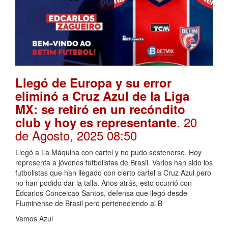
Llegó de Europa y su error
eliminó a Cruz Azul de la Liga
MX: se retiró en un recóndito
. 20
club y hoy es representante
de Agosto, 2025 08:50
Llegó a La Máquina con cartel y no pudo sostenerse. Hoy
representa a jóvenes futbolistas de Brasil. Varios han sido los
futbolistas que han llegado con cierto cartel a Cruz Azul pero
no han podido dar la talla. Años atrás, esto ocurrió con
Edcarlos Conceicao Santos, defensa que llegó desde
Fluminense de Brasil pero perteneciendo al B
Vamos Azul