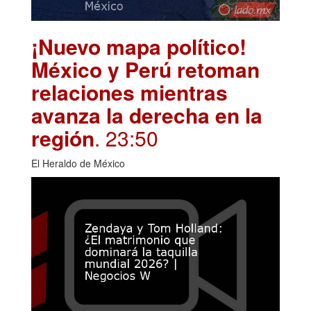
¡Nuevo mapa político!
México y Perú retoman
relaciones mientras
avanza la derecha en la
región
. 23:50
El Heraldo de México