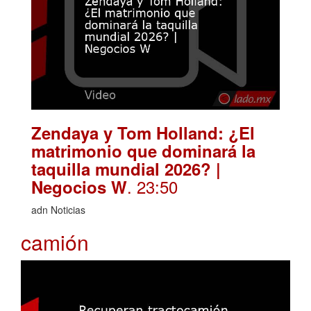
Zendaya y Tom Holland: ¿El
matrimonio que dominará la
taquilla mundial 2026? |
. 23:50
Negocios W
adn Noticias
camión