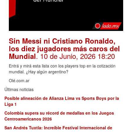
Sin Messi ni Cristiano Ronaldo,
los diez jugadores más caros del
. 10 de Junio, 2026 18:20
Mundial
Entrá y mirá esta lista con los players top en la cotización
mundial. ¿Hay algún argentino?
Olé.com.ar
Últimas noticias
Posible alineación de Alianza Lima vs Sports Boys por la
Liga 1
Colombia supera su récord de medallas en los Juegos
Centroamericanos 2026
San Andrés Tuxtla: Increíble Festival Internacional de