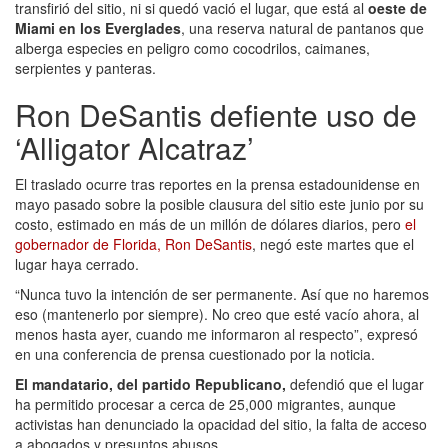
transfirió del sitio, ni si quedó vació el lugar, que está al
oeste de
Miami en los Everglades
, una reserva natural de pantanos que
alberga especies en peligro como cocodrilos, caimanes,
serpientes y panteras.
Ron DeSantis defiente uso de
‘Alligator Alcatraz’
El traslado ocurre tras reportes en la prensa estadounidense en
mayo pasado sobre la posible clausura del sitio este junio por su
costo, estimado en más de un millón de dólares diarios, pero
el
gobernador de Florida, Ron DeSantis
, negó este martes que el
lugar haya cerrado.
“Nunca tuvo la intención de ser permanente. Así que no haremos
eso (mantenerlo por siempre). No creo que esté vacío ahora, al
menos hasta ayer, cuando me informaron al respecto”, expresó
en una conferencia de prensa cuestionado por la noticia.
El mandatario, del partido Republicano,
defendió que el lugar
ha permitido procesar a cerca de 25,000 migrantes, aunque
activistas han denunciado la opacidad del sitio, la falta de acceso
a abogados y presuntos abusos.