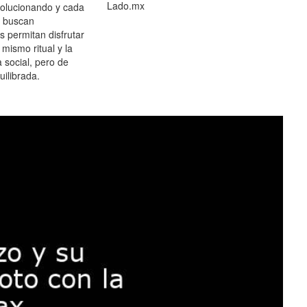
Lado.mx
olucionando y cada
 buscan
es permitan disfrutar
 mismo ritual y la
 social, pero de
ilibrada.