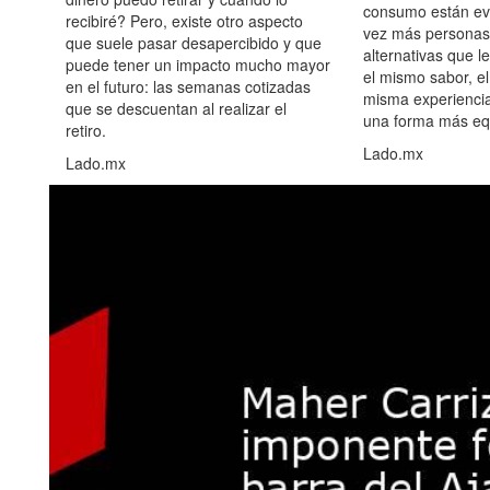
consumo están ev
recibiré? Pero, existe otro aspecto
vez más personas
que suele pasar desapercibido y que
alternativas que l
puede tener un impacto mucho mayor
el mismo sabor, el
en el futuro: las semanas cotizadas
misma experiencia
que se descuentan al realizar el
una forma más equ
retiro.
Lado.mx
Lado.mx