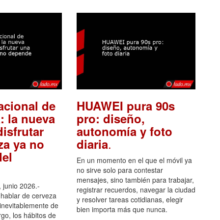
acional de
HUAWEI pura 90s
: la nueva
pro: diseño,
isfrutar
autonomía y foto
.
za ya no
diaria
el
En un momento en el que el móvil ya
no sirve solo para contestar
mensajes, sino también para trabajar,
 junio 2026.-
registrar recuerdos, navegar la ciudad
hablar de cerveza
y resolver tareas cotidianas, elegir
 inevitablemente de
bien importa más que nunca.
go, los hábitos de