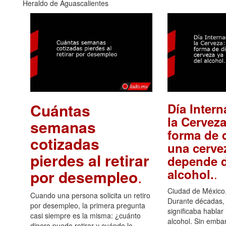
Heraldo de Aguascalientes
Cuántas
Día Intern
la Cerveza
semanas
forma de d
cotizadas
una cerve
pierdes al retirar
depende d
.
alcohol.
por desempleo
.
Ciudad de México,
Cuando una persona solicita un retiro
Durante décadas, 
por desempleo, la primera pregunta
significaba hablar
casi siempre es la misma: ¿cuánto
alcohol. Sin embar
dinero puedo retirar y cuándo lo