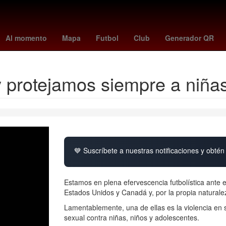
uca
Centroamérica
Secta
change org argentina mundial
flori
Al momento
Mapa
Futbol
Club
Generador QR
protejamos siempre a niñas
💙 Suscríbete a nuestras notificaciones y obtén 
Estamos en plena efervescencia futbolística ante 
Estados Unidos y Canadá y, por la propia naturale
Lamentablemente, una de ellas es la violencia en s
sexual contra niñas, niños y adolescentes.