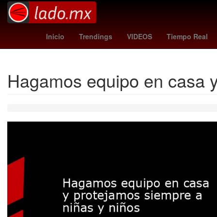
Dólar estadounidense
skarsgard
columbus crew - pach
Inicio
Trendings
VIDEOS
Tiempo Real
Hagamos equipo en casa y 