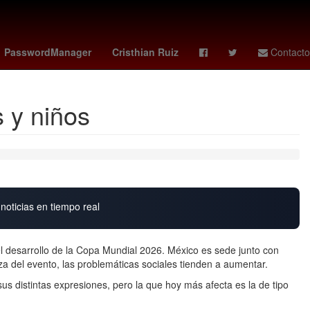
an monzon
así aprenderás
Harrison Ford
Nuno Mendes
PasswordManager
Cristhian Ruiz
Contacto
 y niños
noticias en tiempo real
el desarrollo de la Copa Mundial 2026. México es sede junto con
za del evento, las problemáticas sociales tienden a aumentar.
us distintas expresiones, pero la que hoy más afecta es la de tipo