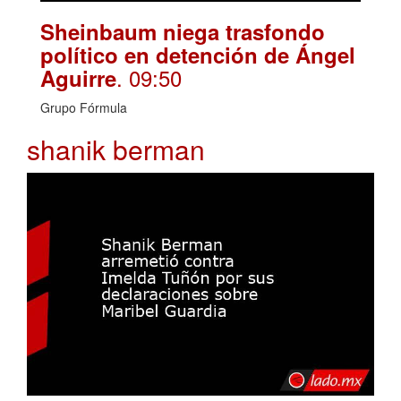
Sheinbaum niega trasfondo
político en detención de Ángel
. 09:50
Aguirre
Grupo Fórmula
shanik berman