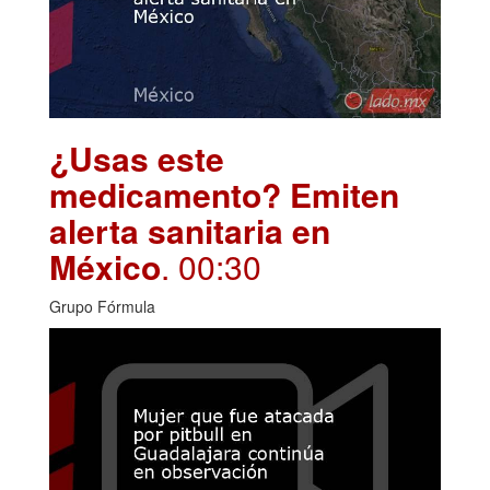
¿Usas este
medicamento? Emiten
alerta sanitaria en
México
. 00:30
Grupo Fórmula