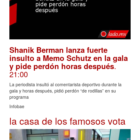
Shanik Berman lanza fuerte
insulto a Memo Schutz en la gala
.
y pide perdón horas después
21:00
La periodista insultó al comentarista deportivo durante la
gala y horas después, pidió perdón “de rodillas” en su
programa
Infobae
la casa de los famosos vota