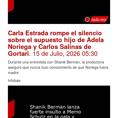
Carla Estrada rompe el silencio
sobre el supuesto hijo de Adela
Noriega y Carlos Salinas de
. 15 de Julio, 2026 05:30
Gortari
Durante una entrevista con Shanik Berman, la productora
aseguró que nunca tuvo conocimiento de que Noriega fuera
madre
Infobae