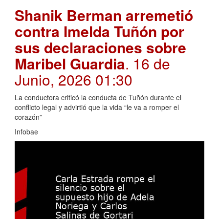
Shanik Berman arremetió
contra Imelda Tuñón por
sus declaraciones sobre
Maribel Guardia
. 16 de
Junio, 2026 01:30
La conductora criticó la conducta de Tuñón durante el
conflicto legal y advirtió que la vida “le va a romper el
corazón”
Infobae