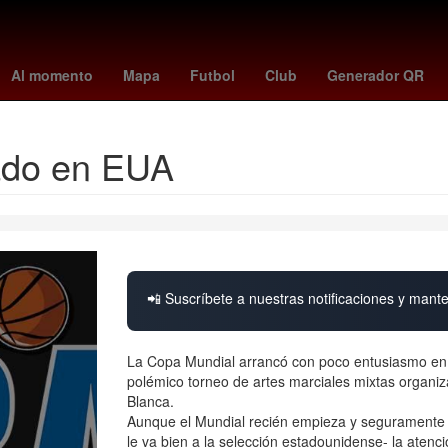
cias Similares
El infierno
santos vs ucv
Jonatan Maidana
Jos
Al momento
Mapa
Futbol
Club
Generador QR
ado en EUA
📲 Suscríbete a nuestras notificaciones y mante
La Copa Mundial arrancó con poco entusiasmo en E
polémico torneo de artes marciales mixtas organiz
Blanca.
Aunque el Mundial recién empieza y seguramente 
le va bien a la selección estadounidense- la atenci