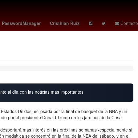
efina Vázquez Mota
Gabriel Quadri
4 de abril
PasswordManager
Cristhian Ruiz
Contacto
nte al día con las noticias más importantes
stados Unidos, eclipsada por la final de básquet de la NBA y un
ado por el presidente Donald Trump en los jardines de la Casa
despertará más interés en las próximas semanas -especialmente si
ón mediática se concentró en la final de la NBA del sábado, y en el