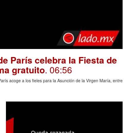
e París celebra la Fiesta de
ma gratuito
. 06:56
rís acoge a los fieles para la Asunción de la Virgen María, entre