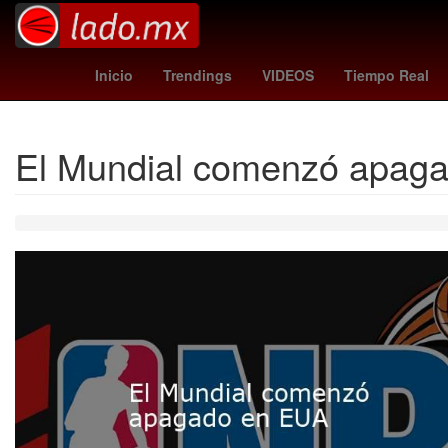
Cohete
orioles - angels
Matt Damon
Farma
Inicio
Trendings
VIDEOS
Tiempo Real
El Mundial comenzó apag