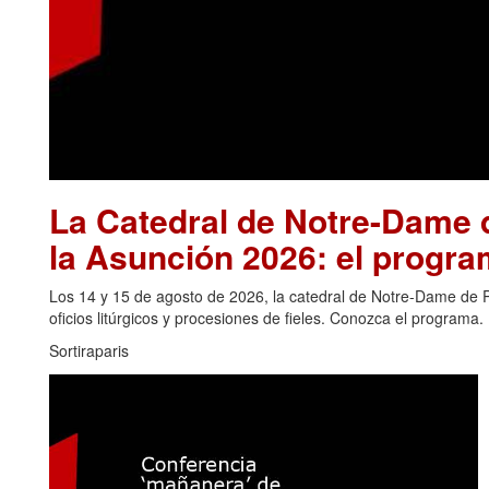
La Catedral de Notre-Dame d
la Asunción 2026: el progra
Los 14 y 15 de agosto de 2026, la catedral de Notre-Dame de Pa
oficios litúrgicos y procesiones de fieles. Conozca el programa.
Sortiraparis