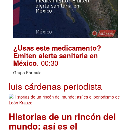
¿Usas este medicamento?
Emiten alerta sanitaria en
. 00:30
México
Grupo Fórmula
luis cárdenas periodista
Historias de un rincón del
mundo: así es el