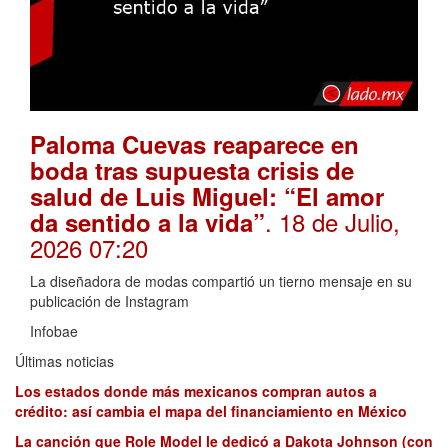
Paloma Cuevas reaparece en
boda tras supuesta crisis de
salud de Luis Miguel: “El amor
. 18 de Julio,
da sentido a la vida”
2026 07:20
La diseñadora de modas compartió un tierno mensaje en su
publicación de Instagram
Infobae
Últimas noticias
Los estados donde más mexicanos compran autos a
crédito: así cambia el mapa del financiamiento en México
La canción que Role Model le dedicó a Dakota Johnson (con