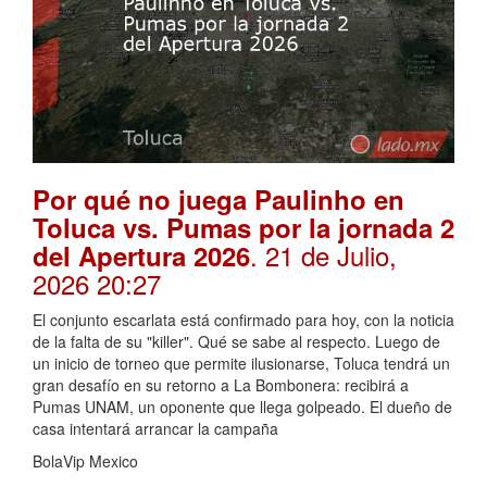
Por qué no juega Paulinho en
Toluca vs. Pumas por la jornada 2
. 21 de Julio,
del Apertura 2026
2026 20:27
El conjunto escarlata está confirmado para hoy, con la noticia
de la falta de su "killer". Qué se sabe al respecto. Luego de
un inicio de torneo que permite ilusionarse, Toluca tendrá un
gran desafío en su retorno a La Bombonera: recibirá a
Pumas UNAM, un oponente que llega golpeado. El dueño de
casa intentará arrancar la campaña
BolaVip Mexico