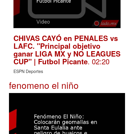
CHIVAS CAYÓ en PENALES vs
LAFC. "Principal objetivo
ganar LIGA MX y NO LEAGUES
. 02:20
CUP" | Futbol Picante
ESPN Deportes
fenomeno el niño