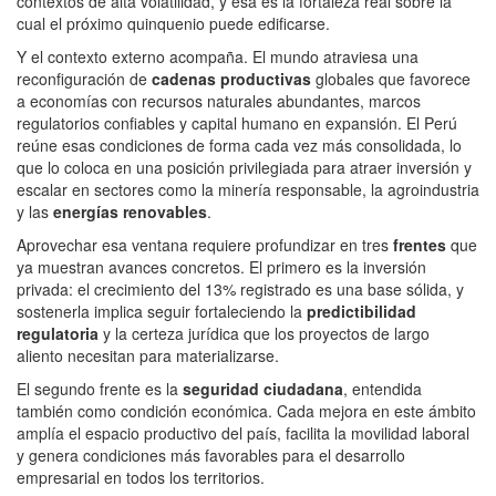
contextos de alta volatilidad, y esa es la fortaleza real sobre la
cual el próximo quinquenio puede edificarse.
Y el contexto externo acompaña. El mundo atraviesa una
reconfiguración de
cadenas productivas
globales que favorece
a economías con recursos naturales abundantes, marcos
regulatorios confiables y capital humano en expansión. El Perú
reúne esas condiciones de forma cada vez más consolidada, lo
que lo coloca en una posición privilegiada para atraer inversión y
escalar en sectores como la minería responsable, la agroindustria
y las
energías renovables
.
Aprovechar esa ventana requiere profundizar en tres
frentes
que
ya muestran avances concretos. El primero es la inversión
privada: el crecimiento del 13% registrado es una base sólida, y
sostenerla implica seguir fortaleciendo la
predictibilidad
regulatoria
y la certeza jurídica que los proyectos de largo
aliento necesitan para materializarse.
El segundo frente es la
seguridad ciudadana
, entendida
también como condición económica. Cada mejora en este ámbito
amplía el espacio productivo del país, facilita la movilidad laboral
y genera condiciones más favorables para el desarrollo
empresarial en todos los territorios.