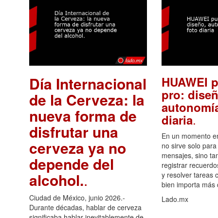
Día Internacional
HUAWEI p
pro: diseñ
de la Cerveza: la
autonomía
nueva forma de
.
diaria
disfrutar una
En un momento en 
cerveza ya no
no sirve solo para
mensajes, sino ta
depende del
registrar recuerdo
alcohol.
.
y resolver tareas c
bien importa más
Ciudad de México, junio 2026.-
Lado.mx
Durante décadas, hablar de cerveza
significaba hablar inevitablemente de