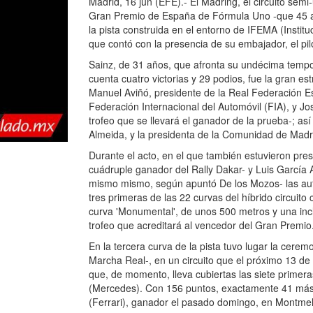
Madrid, 16 jun (EFE).- El Madring, el circuito sem
Gran Premio de España de Fórmula Uno -que 45 año
la pista construida en el entorno de IFEMA (Instit
que contó con la presencia de su embajador, el pil
Sainz, de 31 años, que afronta su undécima tempor
cuenta cuatro victorias y 29 podios, fue la gran es
Manuel Aviñó, presidente de la Real Federación E
Federación Internacional del Automóvil (FIA), y J
trofeo que se llevará el ganador de la prueba-; as
Almeida, y la presidenta de la Comunidad de Madri
Durante el acto, en el que también estuvieron pre
cuádruple ganador del Rally Dakar- y Luis García 
mismo mismo, según apuntó De los Mozos- las autor
tres primeras de las 22 curvas del híbrido circuito 
curva 'Monumental', de unos 500 metros y una incl
trofeo que acreditará al vencedor del Gran Premio
En la tercera curva de la pista tuvo lugar la cere
Marcha Real-, en un circuito que el próximo 13 d
que, de momento, lleva cubiertas las siete primeras;
(Mercedes). Con 156 puntos, exactamente 41 más
(Ferrari), ganador el pasado domingo, en Montme