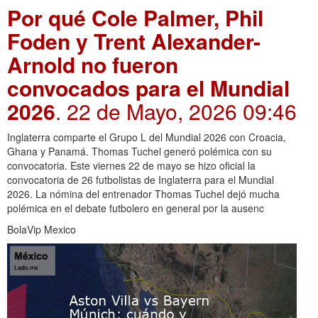
Por qué Cole Palmer, Phil
Foden y Trent Alexander-
Arnold no fueron
convocados para el Mundial
2026
. 22 de Mayo, 2026 09:46
Inglaterra comparte el Grupo L del Mundial 2026 con Croacia,
Ghana y Panamá. Thomas Tuchel generó polémica con su
convocatoria. Este viernes 22 de mayo se hizo oficial la
convocatoria de 26 futbolistas de Inglaterra para el Mundial
2026. La nómina del entrenador Thomas Tuchel dejó mucha
polémica en el debate futbolero en general por la ausenc
BolaVip Mexico