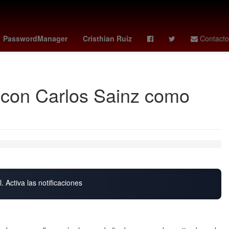
al Superior de Justicia de la Ciudad de México
Mercurio
PasswordManager
Cristhian Ruiz
Contacto
 con Carlos Sainz como
. Activa las notificaciones