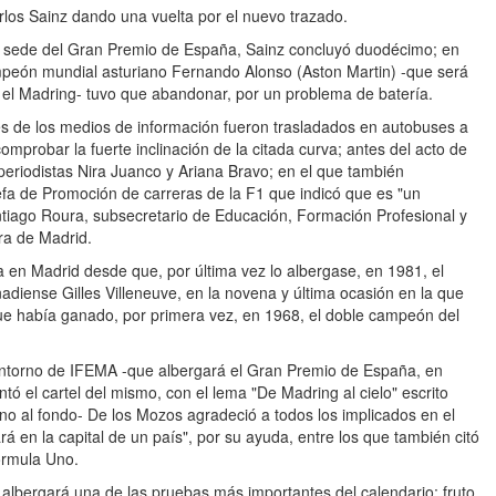
los Sainz dando una vuelta por el nuevo trazado.
e sede del Gran Premio de España, Sainz concluyó duodécimo; en
ampeón mundial asturiano Fernando Alonso (Aston Martin) -que será
 el Madring- tuvo que abandonar, por un problema de batería.
es de los medios de información fueron trasladados en autobuses a
probar la fuerte inclinación de la citada curva; antes del acto de
s periodistas Nira Juanco y Ariana Bravo; en el que también
jefa de Promoción de carreras de la F1 que indicó que es "un
 Santiago Roura, subsecretario de Educación, Formación Profesional y
ra de Madrid.
 en Madrid desde que, por última vez lo albergase, en 1981, el
adiense Gilles Villeneuve, en la novena y última ocasión en la que
que había ganado, por primera vez, en 1968, el doble campeón del
l entorno de IFEMA -que albergará el Gran Premio de España, en
tó el cartel del mismo, con el lema "De Madring al cielo" escrito
lino al fondo- De los Mozos agradeció a todos los implicados en el
á en la capital de un país", por su ayuda, entre los que también citó
órmula Uno.
albergará una de las pruebas más importantes del calendario; fruto