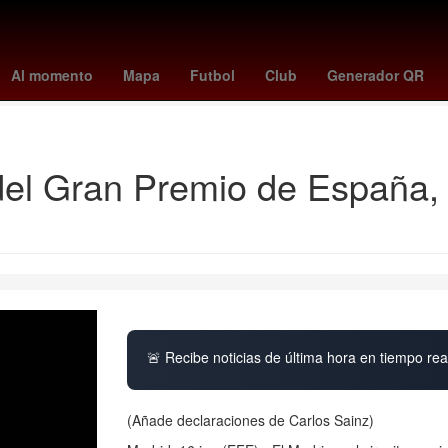
985
Terremoto de México de 1985
Tratamiento de aguas
Tribun
Al momento
Mapa
Futbol
Club
Generador QR
Corrupción de menores
Josué Alvarado
 del Gran Premio de España,
🚨 Recibe noticias de última hora en tiempo real
(Añade declaraciones de Carlos Sainz)