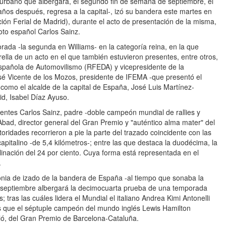
i-urbano que albergará, el segundo fin de semana de septiembre, el
s después, regresa a la capital-, izó su bandera este martes en
ución Ferial de Madrid), durante el acto de presentación de la misma,
oto español Carlos Sainz.
ada -la segunda en Williams- en la categoría reina, en la que
trella de un acto en el que también estuvieron presentes, entre otros,
spañola de Automovilismo (RFEDA) y vicepresidente de la
osé Vicente de los Mozos, presidente de IFEMA -que presentó el
í como el alcalde de la capital de España, José Luis Martínez-
d, Isabel Díaz Ayuso.
sentes Carlos Sainz, padre -doble campeón mundial de rallies y
Abad, director general del Gran Premio y "auténtico alma mater" del
idades recorrieron a pie la parte del trazado coincidente con las
capitalino -de 5,4 kilómetros-; entre las que destaca la duodécima, la
inación del 24 por ciento. Cuya forma está representada en el
.
monia de izado de la bandera de España -al tiempo que sonaba la
e septiembre albergará la decimocuarta prueba de una temporada
 tras las cuáles lidera el Mundial el italiano Andrea Kimi Antonelli
 que el séptuple campeón del mundo inglés Lewis Hamilton
ló, del Gran Premio de Barcelona-Cataluña.