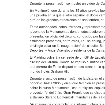
Durante la presentación se mostró un vídeo de Car
En Montmeló, que durante los 35 años previos fu
una prueba en la que el otro español, el doble c
otra de las grandes atracciones en septiembre, en
Tanto autoridades, como invitados y representant
la zona de la Monumental, donde todos pudieron com
presentación oficial del circuito, conducido por la
estuvieron presentes, entre otros, Louise Young, 
privilegio estar en la inauguración" del circuito;
Deportes; y Angel Asensio, presidente de la Cáma
El Madring volverá a ser sede de un GP de España
circuito del Jarama. Donde se impuso el mítico can
una carrera de F1 se disputó en esa pista; en la 
mundo inglés Graham Hill.
Durante el acto de presentación de la pista en e
principio, hasta 2035 y en el que también se presen
sobre la curva Monumental, con el 'skyline' capita
proyecto, "el del único Gran Premio que se disputar
al italiano Stefano Domenicali, mandamás de la F
"Acabamos de contemplar una infraestructura que 