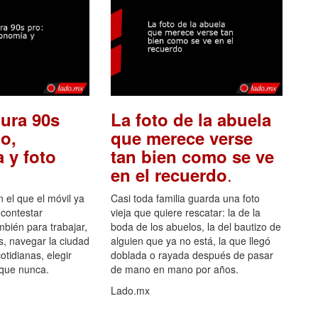
ura 90s
La foto de la abuela
o,
que merece verse
 y foto
tan bien como se ve
.
en el recuerdo
el que el móvil ya
Casi toda familia guarda una foto
 contestar
vieja que quiere rescatar: la de la
mbién para trabajar,
boda de los abuelos, la del bautizo de
s, navegar la ciudad
alguien que ya no está, la que llegó
otidianas, elegir
doblada o rayada después de pasar
 que nunca.
de mano en mano por años.
Lado.mx