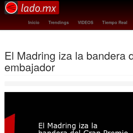
Santos Laguna femenil
Manu Chao
Maya Zapata
1
Inicio
Trendings
VIDEOS
Tiempo Real
El Madring iza la bandera
embajador