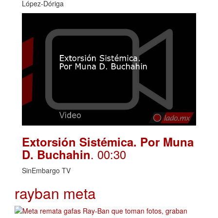
López-Dóriga
Extorsión Sistémica. Por Muna
. 00:30
D. Buchahin
SinEmbargo TV
rayban meta