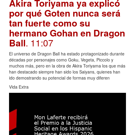
Akira Toriyama ya explicó
por qué Goten nunca será
tan fuerte como su
hermano Gohan en Dragon
Ball
. 11:07
El universo de Dragon Ball ha estado protagonizado durante
décadas por personajes como Goku, Vegeta, Piccolo y
muchos más, pero en la obra de Akira Toriyama los que más
han destacado siempre han sido los Saiyans, quienes han
ido demostrando su potencial de formas muy diferen
Vida Extra