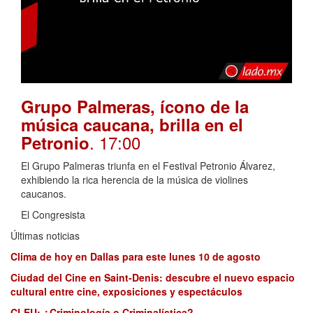
Grupo Palmeras, ícono de la
música caucana, brilla en el
. 17:00
Petronio
El Grupo Palmeras triunfa en el Festival Petronio Álvarez,
exhibiendo la rica herencia de la música de violines
caucanos.
El Congresista
Últimas noticias
Clima de hoy en Dallas para este lunes 10 de agosto
Ciudad del Cine en Saint-Denis: descubre el nuevo espacio
cultural entre cine, exposiciones y espectáculos
CLEU: ¿Criminología o Criminalística?