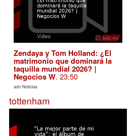
Zendaya y Tom Holland: ¿El
matrimonio que dominará la
taquilla mundial 2026? |
. 23:50
Negocios W
adn Noticias
tottenham