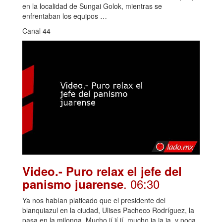
en la localidad de Sungai Golok, mientras se
enfrentaban los equipos …
Canal 44
Video.- Puro relax el jefe del
. 06:30
panismo juarense
Ya nos habían platicado que el presidente del
blanquiazul en la ciudad, Ulises Pacheco Rodríguez, la
pasa en la milonga. Mucho jí jí jí, mucho ja ja ja, y poca,