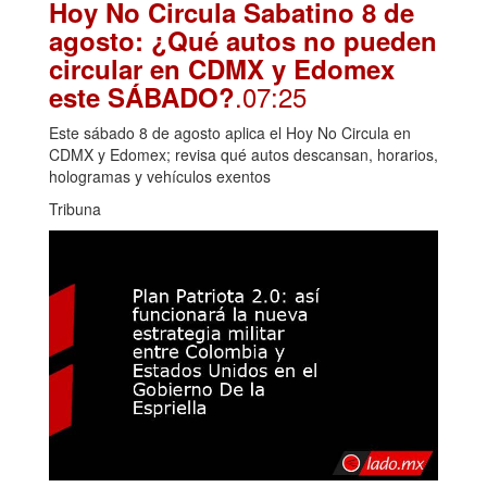
Hoy No Circula Sabatino 8 de
agosto: ¿Qué autos no pueden
circular en CDMX y Edomex
.07:25
este SÁBADO?
Este sábado 8 de agosto aplica el Hoy No Circula en
CDMX y Edomex; revisa qué autos descansan, horarios,
hologramas y vehículos exentos
Tribuna