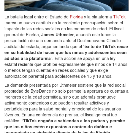
La batalla legal entre el Estado de
Florida
y la plataforma
TikTok
marca un nuevo capítulo en la creciente preocupación sobre el
impacto de las redes sociales en los menores de edad. El fiscal
general de Florida,
James Uthmeier
, anunció este lunes la
presentación de una demanda ante el Decimonoveno Circuito
Judicial del estado, argumentando que el “
éxito de TikTok recae
en su habilidad de hacer que los niños y adolescentes sean
adictos a la plataforma
”. Esta acción se apoya en una ley
estatal reciente que prohíbe expresamente que niños de 14 años
o menos tengan cuentas en redes sociales y que exige
autorización parental para adolescentes de 15 y 16 años.
La demanda presentada por Uthmeier sostiene que la red social
propiedad de ByteDance no solo permite la apertura de cuentas a
menores de la edad permitida, sino que además promueve
activamente contenidos que pueden resultar adictivos y
perjudiciales para la salud mental y emocional de los usuarios
jóvenes. En una conferencia de prensa, el fiscal general fue
enfático: “
TikTok engaña a sabiendas a los padres y permite
que los niños estén expuestos a contenido dañino e
inapropiado en violación directa de la ley de Florida
.