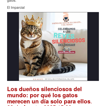
gatos.
El Imparcial
Los dueños silenciosos del
mundo: por qué los gatos
.
merecen un día solo para ellos