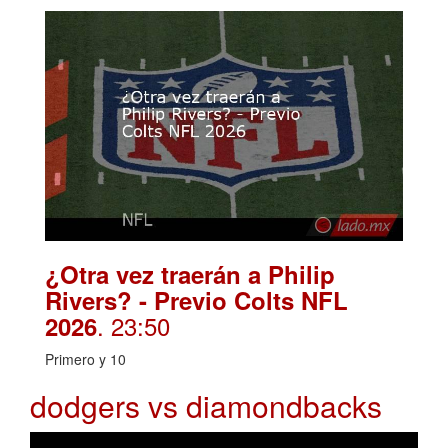
¿Otra vez traerán a Philip
Rivers? - Previo Colts NFL
. 23:50
2026
Primero y 10
dodgers vs diamondbacks