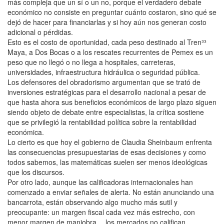
más compleja que un sí o un no, porque el verdadero debate
económico no consiste en preguntar cuánto costaron, sino qué se
dejó de hacer para financiarlas y si hoy aún nos generan costo
adicional o pérdidas.
Esto es el costo de oportunidad, cada peso destinado al Tren³³
Maya, a Dos Bocas o a los rescates recurrentes de Pemex es un
peso que no llegó o no llega a hospitales, carreteras,
universidades, infraestructura hidráulica o seguridad pública.
Los defensores del obradorismo argumentan que se trató de
inversiones estratégicas para el desarrollo nacional a pesar de
que hasta ahora sus beneficios económicos de largo plazo siguen
siendo objeto de debate entre especialistas, la crítica sostiene
que se privilegió la rentabilidad política sobre la rentabilidad
económica.
Lo cierto es que hoy el gobierno de Claudia Sheinbaum enfrenta
las consecuencias presupuestarias de esas decisiones y como
todos sabemos, las matemáticas suelen ser menos ideológicas
que los discursos.
Por otro lado, aunque las calificadoras internacionales han
comenzado a enviar señales de alerta. No están anunciando una
bancarrota, están observando algo mucho más sutil y
preocupante: un margen fiscal cada vez más estrecho, con
menor margen de maniobra… los mercados no califican