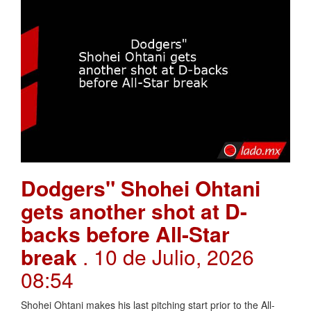
Dodgers" Shohei Ohtani
gets another shot at D-
backs before All-Star
break
. 10 de Julio, 2026
08:54
Shohei Ohtani makes his last pitching start prior to the All-