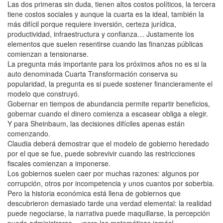
Las dos primeras sin duda, tienen altos costos políticos, la tercera
tiene costos sociales y aunque la cuarta es la ideal, también la
más difícil porque requiere inversión, certeza jurídica,
productividad, infraestructura y confianza… Justamente los
elementos que suelen resentirse cuando las finanzas públicas
comienzan a tensionarse.
La pregunta más importante para los próximos años no es si la
auto denominada Cuarta Transformación conserva su
popularidad, la pregunta es si puede sostener financieramente el
modelo que construyó.
Gobernar en tiempos de abundancia permite repartir beneficios,
gobernar cuando el dinero comienza a escasear obliga a elegir.
Y para Sheinbaum, las decisiones difíciles apenas están
comenzando.
Claudia deberá demostrar que el modelo de gobierno heredado
por el que se fue, puede sobrevivir cuando las restricciones
fiscales comienzan a imponerse.
Los gobiernos suelen caer por muchas razones: algunos por
corrupción, otros por incompetencia y unos cuantos por soberbia.
Pero la historia económica está llena de gobiernos que
descubrieron demasiado tarde una verdad elemental: la realidad
puede negociarse, la narrativa puede maquillarse, la percepción
puede administrarse… ¡pero las matemáticas jamás!