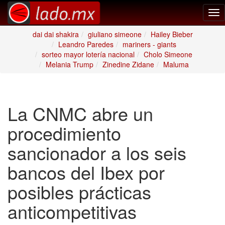
Tog
nav
dai dai shakira
giuliano simeone
Hailey Bieber
Leandro Paredes
mariners - giants
sorteo mayor lotería nacional
Cholo Simeone
Melania Trump
Zinedine Zidane
Maluma
La CNMC abre un
procedimiento
sancionador a los seis
bancos del Ibex por
posibles prácticas
anticompetitivas