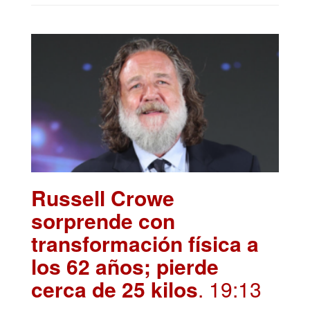
Russell Crowe
sorprende con
transformación física a
los 62 años; pierde
cerca de 25 kilos
. 19:13