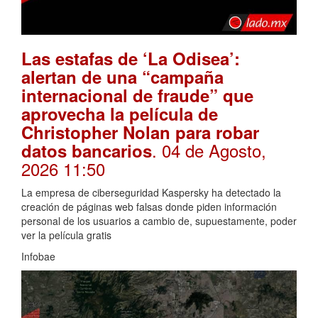
Las estafas de ‘La Odisea’:
alertan de una “campaña
internacional de fraude” que
aprovecha la película de
Christopher Nolan para robar
. 04 de Agosto,
datos bancarios
2026 11:50
La empresa de ciberseguridad Kaspersky ha detectado la
creación de páginas web falsas donde piden información
personal de los usuarios a cambio de, supuestamente, poder
ver la película gratis
Infobae