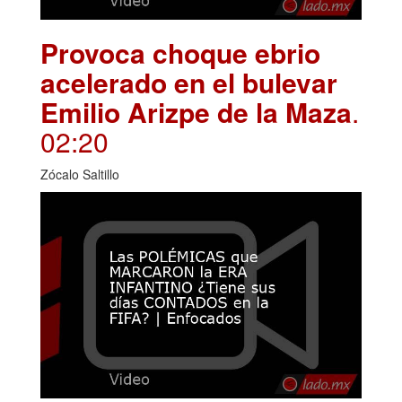
Provoca choque ebrio
acelerado en el bulevar
Emilio Arizpe de la Maza
.
02:20
Zócalo Saltillo