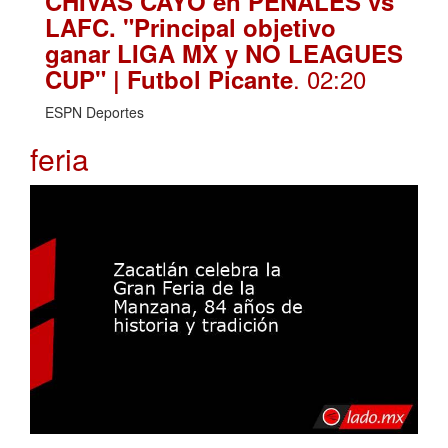
CHIVAS CAYÓ en PENALES vs
LAFC. "Principal objetivo
ganar LIGA MX y NO LEAGUES
. 02:20
CUP" | Futbol Picante
ESPN Deportes
feria