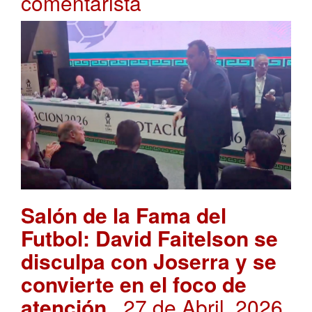
comentarista
Salón de la Fama del
Futbol: David Faitelson se
disculpa con Joserra y se
convierte en el foco de
atención
. 27 de Abril, 2026