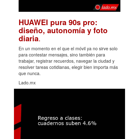
HUAWEI pura 90s pro:
diseño, autonomía y foto
.
diaria
En un momento en el que el móvil ya no sirve solo
para contestar mensajes, sino también para
trabajar, registrar recuerdos, navegar la ciudad y
resolver tareas cotidianas, elegir bien importa más
que nunca.
Lado.mx