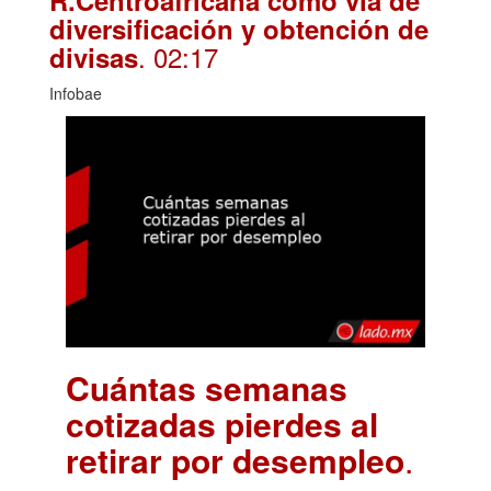
R.Centroafricana como vía de
diversificación y obtención de
. 02:17
divisas
Infobae
Cuántas semanas
cotizadas pierdes al
retirar por desempleo
.