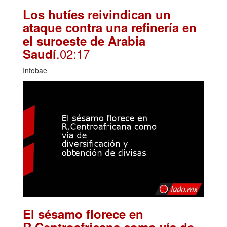
Los hutíes reivindican un
ataque contra una refinería en
el suroeste de Arabia
.02:17
Saudí
Infobae
El sésamo florece en