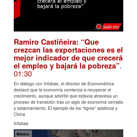
Ramiro Castiñeira: “Que
crezcan las exportaciones es el
mejor indicador de que crecerá
.
el empleo y bajará la pobreza”
01:30
En diálogo con Infobae, el director de Econométrica
destacó que la economía comienza a recuperar el
crecimiento, aunque advirtió que todavía atraviesa un
proceso de transición tras un siglo de economía cerrada
y estancamiento. El ejemplo de los “tigres” asiáticos y
China
Infobae