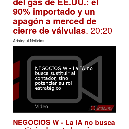
del gas de EE.UU.: el
90% importado y un
apagón a merced de
cierre de válvulas
. 20:20
Aristegui Noticias
NEGOCIOS W - La IA no busca