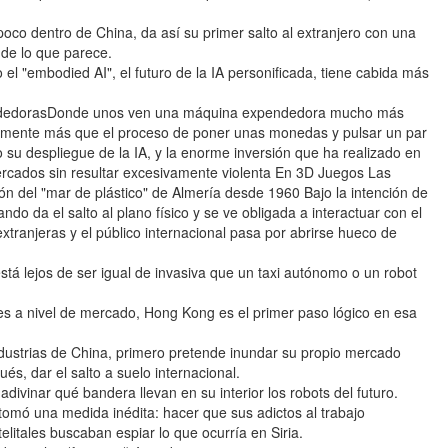
co dentro de China, da así su primer salto al extranjero con una
de lo que parece.
l "embodied AI", el futuro de la IA personificada, tiene cabida más
endedorasDonde unos ven una máquina expendedora mucho más
blemente más que el proceso de poner unas monedas y pulsar un par
su despliegue de la IA, y la enorme inversión que ha realizado en
mercados sin resultar excesivamente violenta En 3D Juegos Las
ón del "mar de plástico" de Almería desde 1960 Bajo la intención de
ando da el salto al plano físico y se ve obligada a interactuar con el
xtranjeras y el público internacional pasa por abrirse hueco de
tá lejos de ser igual de invasiva que un taxi autónomo o un robot
des a nivel de mercado, Hong Kong es el primer paso lógico en esa
dustrias de China, primero pretende inundar su propio mercado
és, dar el salto a suelo internacional.
divinar qué bandera llevan en su interior los robots del futuro.
omó una medida inédita: hacer que sus adictos al trabajo
itales buscaban espiar lo que ocurría en Siria.