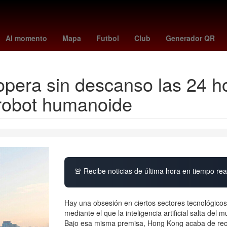
meteorológica
tabla leagues cup
sienna miller
Agresión
dias d
Al momento
Mapa
Futbol
Club
Generador QR
pera sin descanso las 24 ho
 robot humanoide
🚨 Recibe noticias de última hora en tiempo real
Hay una obsesión en ciertos sectores tecnológico
mediante el que la inteligencia artificial salta del mu
Bajo esa misma premisa, Hong Kong acaba de recib