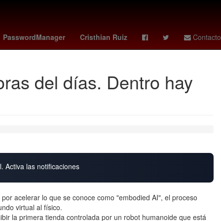
e descanso obligatorio 2026
claudia schiffer
Puebla
PasswordManager
Cristhian Ruiz
Contacto
ras del días. Dentro hay
. Activa las notificaciones
s por acelerar lo que se conoce como "embodied AI", el proceso
ndo virtual al físico.
ir la primera tienda controlada por un robot humanoide que está