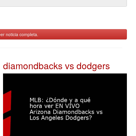
er noticia completa.
diamondbacks vs dodgers