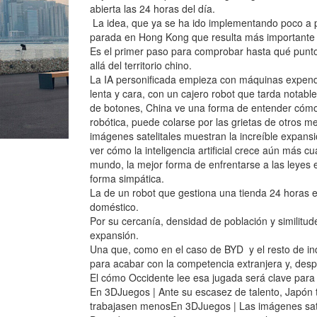
abierta las 24 horas del día.
La idea, que ya se ha ido implementando poco a po
parada en Hong Kong que resulta más importante 
Es el primer paso para comprobar hasta qué punto e
allá del territorio chino.
La IA personificada empieza con máquinas exp
lenta y cara, con un cajero robot que tarda nota
de botones, China ve una forma de entender cómo 
robótica, puede colarse por las grietas de otros 
imágenes satelitales muestran la increíble expansi
ver cómo la inteligencia artificial crece aún más cu
mundo, la mejor forma de enfrentarse a las leyes e
forma simpática.
La de un robot que gestiona una tienda 24 horas es
doméstico.
Por su cercanía, densidad de población y similitu
expansión.
Una que, como en el caso de BYD y el resto de in
para acabar con la competencia extranjera y, despu
El cómo Occidente lee esa jugada será clave para a
En 3DJuegos | Ante su escasez de talento, Japón t
trabajasen menosEn 3DJuegos | Las imágenes satel