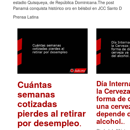
estadio Quisqueya, de República Dominicana.The post
Panamá conquista histórico oro en béisbol en JCC Santo D
Prensa Latina
Cuántas
Día Intern
la Cerveza
semanas
forma de d
cotizadas
una cerve
pierdes al retirar
depende d
.
alcohol.
por desempleo
.