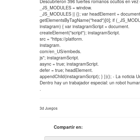
Descubrieron 396 fuertes romanos ocultos en vez d
_JS_MODULES = window.
_JS_MODULES || {}; var headElement = document
getElementsByTagName("head")[0]; if (_JS_MOD
instagram) { var instagramScript = document.
createElement("script"); instagramScript.
src = "https://platform.
instagram.
com/en_US/embeds.
js"; instagramScript.
async = true; instagramScript.
defer = true; headElement.
appendChild(instagramScript); } })(); - La noticia
Dentro hay un trabajador especial: un robot hum
.
3d Juegos
Compartir en: