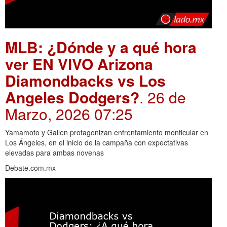
MLB: ¿Dónde y a qué hora
ver EN VIVO Arizona
Diamondbacks vs Los
Angeles Dodgers?
. 26 de
Marzo, 2026 07:25
Yamamoto y Gallen protagonizan enfrentamiento monticular en
Los Ángeles, en el inicio de la campaña con expectativas
elevadas para ambas novenas
Debate.com.mx