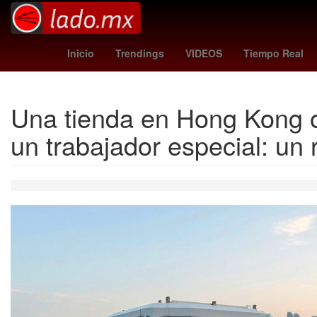
Honduras
Mundial de Clubes
camberos
alerta 
Inicio
Trendings
VIDEOS
Tiempo Real
Una tienda en Hong Kong o
un trabajador especial: un