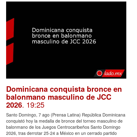
Dominicana conquista bronce en
balonmano masculino de JCC
. 19:25
2026
Santo Domingo, 7 ago (Prensa Latina) República Dominicana
conquistó hoy la medalla de bronce del torneo masculino de
balonmano de los Juegos Centrocaribeños Santo Domingo
2026, tras derrotar 25-24 a México en un cerrado partido