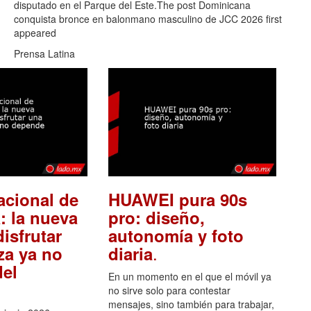
disputado en el Parque del Este.The post Dominicana
conquista bronce en balonmano masculino de JCC 2026 first
appeared
Prensa Latina
acional de
HUAWEI pura 90s
: la nueva
pro: diseño,
isfrutar
autonomía y foto
.
za ya no
diaria
el
En un momento en el que el móvil ya
no sirve solo para contestar
mensajes, sino también para trabajar,