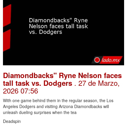
Diamondbacks" Ryne Nelson faces
. 27 de Marzo,
tall task vs. Dodgers
2026 07:56
With one game behind them in the regular season, the Los
Angeles Dodgers and visiting Arizona Diamondbacks will
unleash dueling surprises when the tea
Deadspin