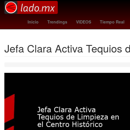
Evangelio de hoy
chargers - vikings
Inicio
Trendings
VIDEOS
Tiempo Real
Jefa Clara Activa Tequios 