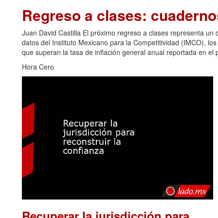
Regreso a clases: cuadern
Juan David Castilla El próximo regreso a clases representa u
datos del Instituto Mexicano para la Competitividad (IMCO), los
que superan la tasa de inflación general anual reportada en el p
Hora Cero
Recuperar la jurisdicción para