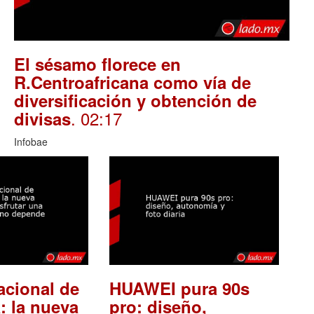
El sésamo florece en
R.Centroafricana como vía de
diversificación y obtención de
. 02:17
divisas
Infobae
acional de
HUAWEI pura 90s
: la nueva
pro: diseño,