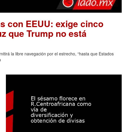
es con EEUU: exige cinco
uz que Trump no está
tirá la libre navegación por el estrecho, “hasta que Estados
a