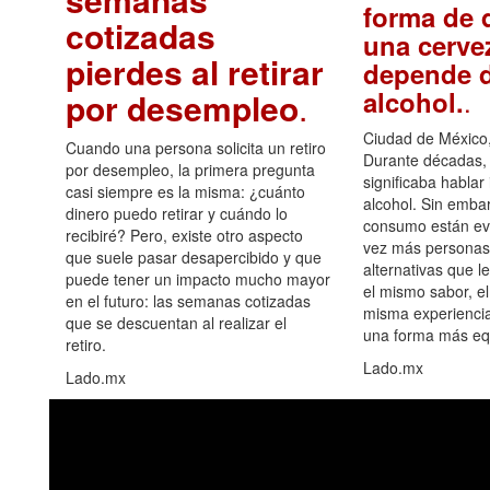
forma de d
cotizadas
una cerve
pierdes al retirar
depende d
.
alcohol.
por desempleo
.
Ciudad de México,
Cuando una persona solicita un retiro
Durante décadas, 
por desempleo, la primera pregunta
significaba hablar
casi siempre es la misma: ¿cuánto
alcohol. Sin embar
dinero puedo retirar y cuándo lo
consumo están ev
recibiré? Pero, existe otro aspecto
vez más personas
que suele pasar desapercibido y que
alternativas que l
puede tener un impacto mucho mayor
el mismo sabor, el
en el futuro: las semanas cotizadas
misma experiencia
que se descuentan al realizar el
una forma más equ
retiro.
Lado.mx
Lado.mx