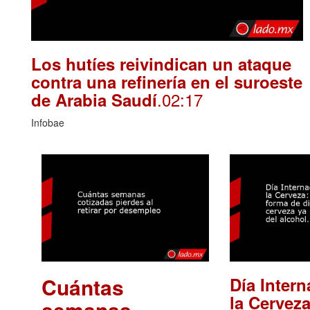
Los hutíes reivindican un ataque
contra una refinería en el suroeste
.02:17
de Arabia Saudí
Infobae
Cuántas
Día Intern
la Cerveza
semanas