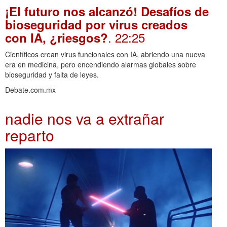
¡El futuro nos alcanzó! Desafíos de
bioseguridad por virus creados
. 22:25
con IA, ¿riesgos?
Científicos crean virus funcionales con IA, abriendo una nueva
era en medicina, pero encendiendo alarmas globales sobre
bioseguridad y falta de leyes.
Debate.com.mx
nadie nos va a extrañar
reparto