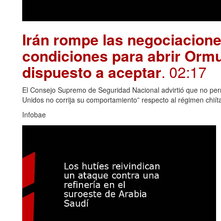
Irán rompe las negociacion
condiciones para abrir Orm
dispuesto a aceptar
. 02:17
El Consejo Supremo de Seguridad Nacional advirtió que no permi
Unidos no corrija su comportamiento” respecto al régimen chiít
Infobae