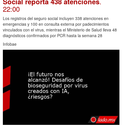
.
Social reporta 438 atenciones
22:00
Los registros del seguro social incluyen 338 atenciones en
emergencias y 100 en consulta externa por padecimientos
vinculados con el virus, mientras el Ministerio de Salud lleva 48
diagnósticos confirmados por PCR hasta la semana 28
Infobae