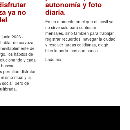
isfrutar
autonomía y foto
.
za ya no
diaria
el
En un momento en el que el móvil ya
no sirve solo para contestar
mensajes, sino también para trabajar,
 junio 2026.-
registrar recuerdos, navegar la ciudad
hablar de cerveza
y resolver tareas cotidianas, elegir
 inevitablemente de
bien importa más que nunca.
go, los hábitos de
Lado.mx
olucionando y cada
 buscan
es permitan disfrutar
 mismo ritual y la
 social, pero de
ilibrada.