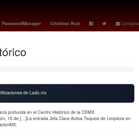
idense
2024
Cashless
Usumacinta
PasswordManager
Cristhian Ruiz
Contacto
tórico
otificaciones de Lado.mx
eza profunda en el Centro Histórico de la CDMX.
ón, 15 de […]La entrada Jefa Clara Activa Tequios de Limpieza en
raciónMX.