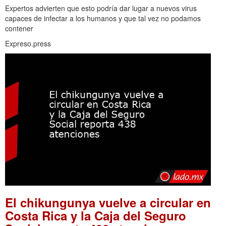
Expertos advierten que esto podría dar lugar a nuevos virus
capaces de infectar a los humanos y que tal vez no podamos
contener
Expreso.press
El chikungunya vuelve a circular en
Costa Rica y la Caja del Seguro