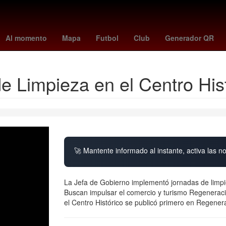
China
Gobierno
cometa interestelar
Barbados
Dólar estadoun
Al momento
Mapa
Futbol
Club
Generador QR
de Limpieza en el Centro His
🚀 Mantente informado al instante, activa las n
La Jefa de Gobierno implementó jornadas de limpi
Buscan impulsar el comercio y turismo Regeneraci
el Centro Histórico se publicó primero en Regene